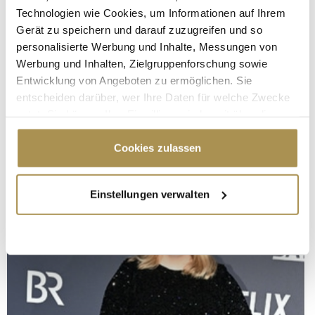
Technologien wie Cookies, um Informationen auf Ihrem
Gerät zu speichern und darauf zuzugreifen und so
personalisierte Werbung und Inhalte, Messungen von
Werbung und Inhalten, Zielgruppenforschung sowie
Entwicklung von Angeboten zu ermöglichen. Sie
entscheiden darüber, wer Ihre Daten für welche Zwecke
nutzt. Sie können Ihre Einwilligung jederzeit über die
Cookie-Erklärung oder durch Klicken auf das Privacy
Trigger Symbol ändern oder widerrufen
Cookies zulassen
Wenn Sie es erlauben, würden wir auch gerne:
Einstellungen verwalten
Informationen über Ihre geografische Lage
erfassen, welche bis auf einige Meter genau sein
können
Ihr Gerät durch aktives Scannen nach
bestimmten Merkmalen (Fingerprinting) identifizieren
Erfahren Sie mehr darüber, wie Ihre persönlichen Daten
verarbeitet werden, und legen Sie Ihre Präferenzen im