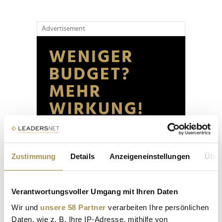
Advertisement
Zustimmung
Details
Anzeigeneinstellungen
Über
Verantwortungsvoller Umgang mit Ihren Daten
Wir und
unsere 58 Partner
verarbeiten Ihre persönlichen
Daten, wie z. B. Ihre IP-Adresse, mithilfe von