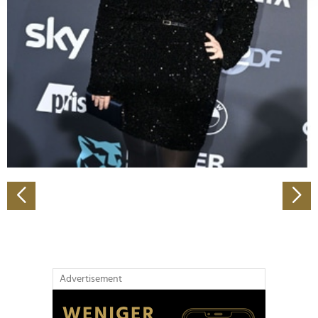
Abschnitt Einzelheiten
fest.
Wir verwenden Cookies, um Inhalte und Anzeigen zu
personalisieren, Funktionen für soziale Medien anbieten
zu können und die Zugriffe auf unsere Website zu
analysieren. Außerdem geben wir Informationen zu Ihrer
Verwendung unserer Website an unsere Partner für
soziale Medien, Werbung und Analysen weiter. Unsere
Partner führen diese Informationen möglicherweise mit
weiteren Daten zusammen, die Sie ihnen bereitgestellt
haben oder die sie im Rahmen Ihrer Nutzung der Dienste
gesammelt haben.
Advertisement