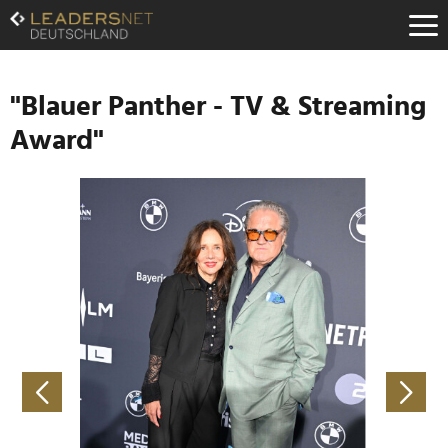
Zum
Inhalt
Zur
Fußzeilen-
Navigation
"Blauer Panther - TV & Streaming
Zur
Award"
Hauptnavigation