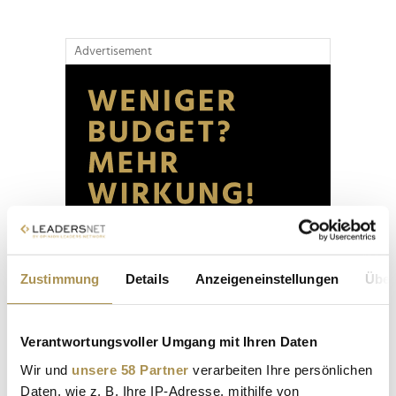
Advertisement
Zustimmung
Details
Anzeigeneinstellungen
Über
Verantwortungsvoller Umgang mit Ihren Daten
Wir und
unsere 58 Partner
verarbeiten Ihre persönlichen
Daten, wie z. B. Ihre IP-Adresse, mithilfe von