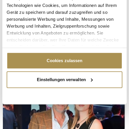
Technologien wie Cookies, um Informationen auf Ihrem
Gerät zu speichern und darauf zuzugreifen und so
personalisierte Werbung und Inhalte, Messungen von
Werbung und Inhalten, Zielgruppenforschung sowie
Entwicklung von Angeboten zu ermöglichen. Sie
entscheiden darüber, wer Ihre Daten für welche Zwecke
nutzt. Sie können Ihre Einwilligung jederzeit über die
Cookie-Erklärung oder durch Klicken auf das Privacy
Trigger Symbol ändern oder widerrufen
Cookies zulassen
Wenn Sie es erlauben, würden wir auch gerne:
Einstellungen verwalten
Informationen über Ihre geografische Lage
erfassen, welche bis auf einige Meter genau sein
können
Ihr Gerät durch aktives Scannen nach
bestimmten Merkmalen (Fingerprinting) identifizieren
Erfahren Sie mehr darüber, wie Ihre persönlichen Daten
verarbeitet werden, und legen Sie Ihre Präferenzen im