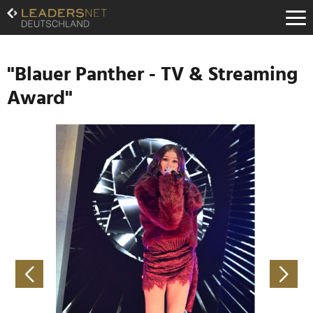
Zum
Inhalt
Zur
Fußzeilen-
Navigation
"Blauer Panther - TV & Streaming
Zur
Award"
Hauptnavigation