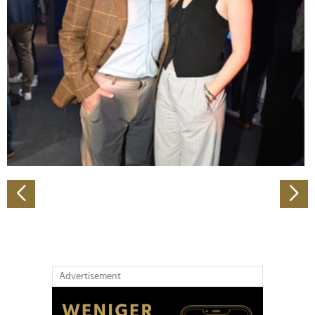
Abschnitt Einzelheiten
fest.
Wir verwenden Cookies, um Inhalte und Anzeigen zu
personalisieren, Funktionen für soziale Medien anbieten
zu können und die Zugriffe auf unsere Website zu
analysieren. Außerdem geben wir Informationen zu Ihrer
Verwendung unserer Website an unsere Partner für
soziale Medien, Werbung und Analysen weiter. Unsere
Partner führen diese Informationen möglicherweise mit
weiteren Daten zusammen, die Sie ihnen bereitgestellt
haben oder die sie im Rahmen Ihrer Nutzung der Dienste
gesammelt haben.
Advertisement