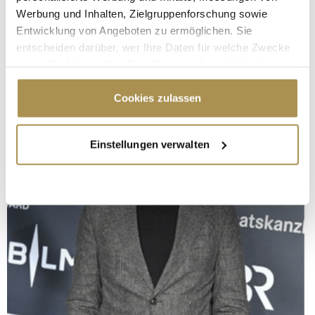
Werbung und Inhalten, Zielgruppenforschung sowie
Entwicklung von Angeboten zu ermöglichen. Sie
entscheiden darüber, wer Ihre Daten für welche Zwecke
nutzt. Sie können Ihre Einwilligung jederzeit über die
Cookie-Erklärung oder durch Klicken auf das Privacy
Trigger Symbol ändern oder widerrufen
Cookies zulassen
Wenn Sie es erlauben, würden wir auch gerne:
Einstellungen verwalten
Informationen über Ihre geografische Lage
erfassen, welche bis auf einige Meter genau sein
können
Ihr Gerät durch aktives Scannen nach
bestimmten Merkmalen (Fingerprinting) identifizieren
Erfahren Sie mehr darüber, wie Ihre persönlichen Daten
verarbeitet werden, und legen Sie Ihre Präferenzen im
Abschnitt Einzelheiten
fest.
Wir verwenden Cookies, um Inhalte und Anzeigen zu