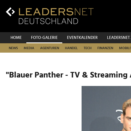
Zum
Inhalt
Zur
Fußzeilen-
Navigation
Zur
HOME
FOTO-GALERIE
EVENTKALENDER
LEADERSNET
Hauptnavigation
NEWS
MEDIA
AGENTUREN
HANDEL
TECH
FINANZEN
MOBILI
"Blauer Panther - TV & Streaming