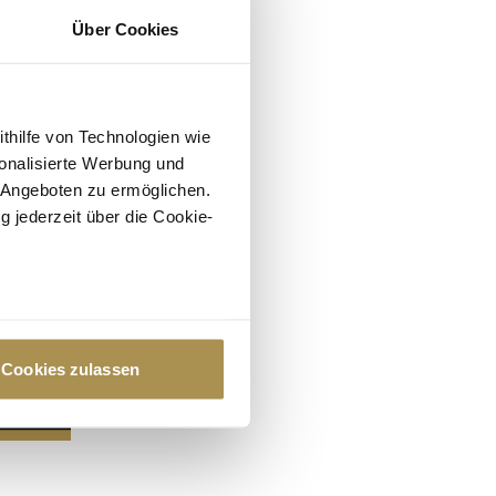
Über Cookies
ithilfe von Technologien wie
onalisierte Werbung und
 Angeboten zu ermöglichen.
g jederzeit über die Cookie-
au sein können
zieren
Cookies zulassen
hre Präferenzen im
Abschnitt
 Medien anbieten zu können
hrer Verwendung unserer