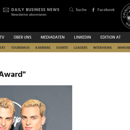
DAILY BUSINESS NEWS
Suche
Facebook
Newsletter abonnieren
.TV
ÜBER UNS
MEDIADATEN
LINKEDIN
EDITION AT
SUCHEN
TÄT
TOURISMUS
KARRIERE
EVENTS
LEADERS
INTERVIEWS
IMMOBI
 Award"