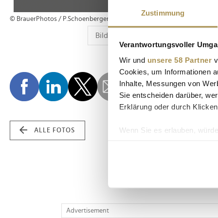
Zustimmung
© BrauerPhotos / P.Schoenberger
Verantwortungsvoller Umgan
Wir und
unsere 58 Partner
v
Cookies, um Informationen a
Inhalte, Messungen von Werb
Sie entscheiden darüber, wer
Erklärung oder durch Klicken
Wenn Sie es erlauben, würde
ALLE FOTOS
Informationen über Ih
Ihr Gerät durch aktiv
Erfahren Sie mehr darüber, w
Einzelheiten
fest.
Wir verwenden Cookies, um I
Advertisement
und die Zugriffe auf unsere 