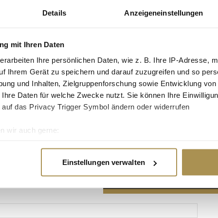
Details
Anzeigeneinstellungen
g mit Ihren Daten
erarbeiten Ihre persönlichen Daten, wie z. B. Ihre IP-Adresse, m
Advertisement
uf Ihrem Gerät zu speichern und darauf zuzugreifen und so pers
ung und Inhalten, Zielgruppenforschung sowie Entwicklung von
 Ihre Daten für welche Zwecke nutzt. Sie können Ihre Einwilligun
 auf das Privacy Trigger Symbol ändern oder widerrufen
n wir auch gerne:
re geografische Lage erfassen, welche bis auf einige Meter gen
es Scannen nach bestimmten Merkmalen (Fingerprinting) identifi
Einstellungen verwalten
ie Ihre persönlichen Daten verarbeitet werden, und legen Sie I
nhalte und Anzeigen zu personalisieren, Funktionen für soziale
Website zu analysieren. Außerdem geben wir Informationen zu I