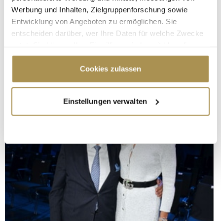
Werbung und Inhalten, Zielgruppenforschung sowie
Entwicklung von Angeboten zu ermöglichen. Sie
entscheiden darüber, wer Ihre Daten für welche Zwecke
nutzt. Sie können Ihre Einwilligung jederzeit über die
Cookie-Erklärung oder durch Klicken auf das Privacy
Trigger Symbol ändern oder widerrufen
Cookies zulassen
Wenn Sie es erlauben, würden wir auch gerne:
Einstellungen verwalten
Informationen über Ihre geografische Lage
erfassen, welche bis auf einige Meter genau sein
können
Ihr Gerät durch aktives Scannen nach
bestimmten Merkmalen (Fingerprinting) identifizieren
Erfahren Sie mehr darüber, wie Ihre persönlichen Daten
verarbeitet werden, und legen Sie Ihre Präferenzen im
Abschnitt Einzelheiten
fest.
Wir verwenden Cookies, um Inhalte und Anzeigen zu