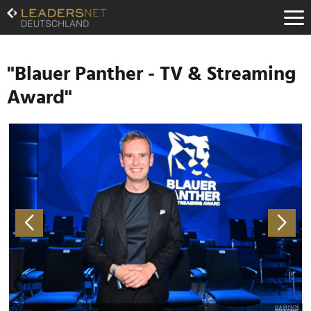
Zum
Inhalt
Zur
Fußzeilen-
Navigation
"Blauer Panther - TV & Streaming
Zur
Award"
Hauptnavigation