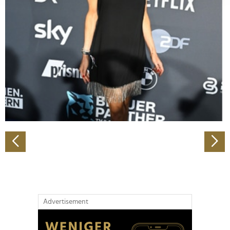
Abschnitt Einzelheiten
fest.
Wir verwenden Cookies, um Inhalte und Anzeigen zu
personalisieren, Funktionen für soziale Medien anbieten
zu können und die Zugriffe auf unsere Website zu
analysieren. Außerdem geben wir Informationen zu Ihrer
Verwendung unserer Website an unsere Partner für
soziale Medien, Werbung und Analysen weiter. Unsere
Partner führen diese Informationen möglicherweise mit
weiteren Daten zusammen, die Sie ihnen bereitgestellt
haben oder die sie im Rahmen Ihrer Nutzung der Dienste
gesammelt haben.
Advertisement