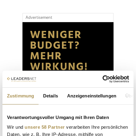
Advertisement
Zustimmung
Details
Anzeigeneinstellungen
Über
Verantwortungsvoller Umgang mit Ihren Daten
Wir und
unsere 58 Partner
verarbeiten Ihre persönlichen
Daten, wie z. B. Ihre IP-Adresse, mithilfe von