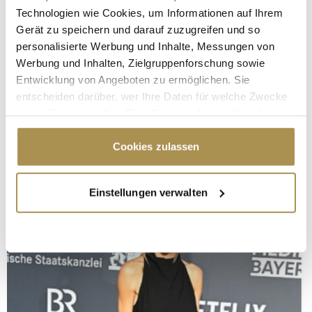
Technologien wie Cookies, um Informationen auf Ihrem
Gerät zu speichern und darauf zuzugreifen und so
personalisierte Werbung und Inhalte, Messungen von
Werbung und Inhalten, Zielgruppenforschung sowie
Entwicklung von Angeboten zu ermöglichen. Sie
entscheiden darüber, wer Ihre Daten für welche Zwecke
nutzt. Sie können Ihre Einwilligung jederzeit über die
Cookie-Erklärung oder durch Klicken auf das Privacy
Trigger Symbol ändern oder widerrufen
Cookies zulassen
Wenn Sie es erlauben, würden wir auch gerne:
Einstellungen verwalten
Informationen über Ihre geografische Lage
erfassen, welche bis auf einige Meter genau sein
können
Ihr Gerät durch aktives Scannen nach
bestimmten Merkmalen (Fingerprinting) identifizieren
Erfahren Sie mehr darüber, wie Ihre persönlichen Daten
verarbeitet werden, und legen Sie Ihre Präferenzen im