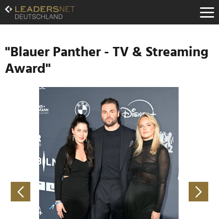
Zum
Inhalt
Zur
Fußzeilen-
Navigation
"Blauer Panther - TV & Streaming
Zur
Award"
Hauptnavigation