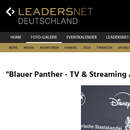
Zum
Inhalt
Zur
Fußzeilen-
Navigation
Zur
HOME
FOTO-GALERIE
EVENTKALENDER
LEADERSNET
Hauptnavigation
NEWS
MEDIA
AGENTUREN
HANDEL
TECH
FINANZEN
MOBILI
"Blauer Panther - TV & Streaming