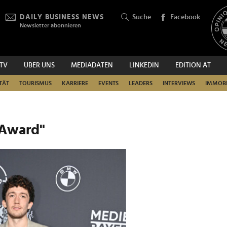
DAILY BUSINESS NEWS
Suche
Facebook
Newsletter abonnieren
.TV
ÜBER UNS
MEDIADATEN
LINKEDIN
EDITION AT
SUCHEN
TÄT
TOURISMUS
KARRIERE
EVENTS
LEADERS
INTERVIEWS
IMMOBI
 Award"