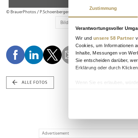
Zustimmung
© BrauerPhotos / P.Schoenberger
Verantwortungsvoller Umgan
Wir und
unsere 58 Partner
v
Cookies, um Informationen a
Inhalte, Messungen von Werb
Sie entscheiden darüber, wer
Erklärung oder durch Klicken
Wenn Sie es erlauben, würde
ALLE FOTOS
Informationen über Ih
Ihr Gerät durch aktiv
Erfahren Sie mehr darüber, w
Einzelheiten
fest.
Wir verwenden Cookies, um I
Advertisement
und die Zugriffe auf unsere 