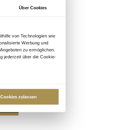
Über Cookies
ithilfe von Technologien wie
onalisierte Werbung und
 Angeboten zu ermöglichen.
g jederzeit über die Cookie-
au sein können
zieren
Cookies zulassen
hre Präferenzen im
Abschnitt
 Medien anbieten zu können
hrer Verwendung unserer