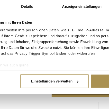
Details
Anzeigeneinstellungen
g mit Ihren Daten
erarbeiten Ihre persönlichen Daten, wie z. B. Ihre IP-Adresse, m
Advertisement
uf Ihrem Gerät zu speichern und darauf zuzugreifen und so pers
ung und Inhalten, Zielgruppenforschung sowie Entwicklung von
 Ihre Daten für welche Zwecke nutzt. Sie können Ihre Einwilligun
 auf das Privacy Trigger Symbol ändern oder widerrufen
n wir auch gerne:
re geografische Lage erfassen, welche bis auf einige Meter gen
es Scannen nach bestimmten Merkmalen (Fingerprinting) identifi
Einstellungen verwalten
ie Ihre persönlichen Daten verarbeitet werden, und legen Sie I
nhalte und Anzeigen zu personalisieren, Funktionen für soziale
Website zu analysieren. Außerdem geben wir Informationen zu I