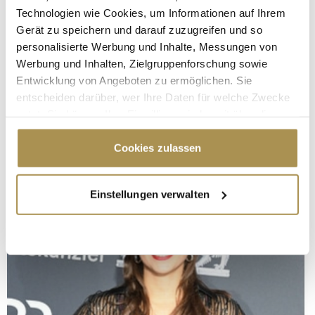
Technologien wie Cookies, um Informationen auf Ihrem
Gerät zu speichern und darauf zuzugreifen und so
personalisierte Werbung und Inhalte, Messungen von
Werbung und Inhalten, Zielgruppenforschung sowie
Entwicklung von Angeboten zu ermöglichen. Sie
entscheiden darüber, wer Ihre Daten für welche Zwecke
nutzt. Sie können Ihre Einwilligung jederzeit über die
Cookie-Erklärung oder durch Klicken auf das Privacy
Trigger Symbol ändern oder widerrufen
Cookies zulassen
Wenn Sie es erlauben, würden wir auch gerne:
Einstellungen verwalten
Informationen über Ihre geografische Lage
erfassen, welche bis auf einige Meter genau sein
können
Ihr Gerät durch aktives Scannen nach
bestimmten Merkmalen (Fingerprinting) identifizieren
Erfahren Sie mehr darüber, wie Ihre persönlichen Daten
verarbeitet werden, und legen Sie Ihre Präferenzen im