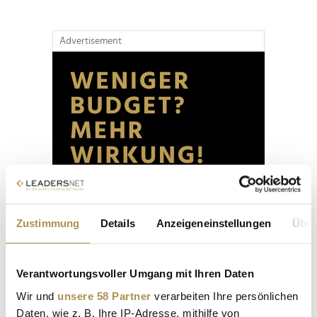
Advertisement
Zustimmung
Details
Anzeigeneinstellungen
Über
Verantwortungsvoller Umgang mit Ihren Daten
Wir und
unsere 58 Partner
verarbeiten Ihre persönlichen
Daten, wie z. B. Ihre IP-Adresse, mithilfe von