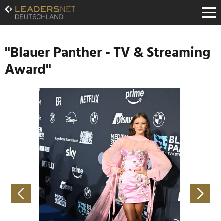
Zum
Inhalt
Zur
Fußzeilen-
Navigation
"Blauer Panther - TV & Streaming
Zur
Award"
Hauptnavigation