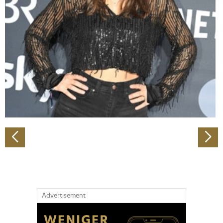
Abschnitt Einzelheiten
fest.
Wir verwenden Cookies, um Inhalte und Anzeigen zu
personalisieren, Funktionen für soziale Medien anbieten
zu können und die Zugriffe auf unsere Website zu
analysieren. Außerdem geben wir Informationen zu Ihrer
Verwendung unserer Website an unsere Partner für
soziale Medien, Werbung und Analysen weiter. Unsere
Partner führen diese Informationen möglicherweise mit
weiteren Daten zusammen, die Sie ihnen bereitgestellt
haben oder die sie im Rahmen Ihrer Nutzung der Dienste
gesammelt haben.
Advertisement