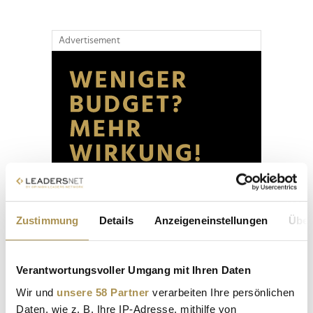
Advertisement
Zustimmung
Details
Anzeigeneinstellungen
Über
Verantwortungsvoller Umgang mit Ihren Daten
Wir und
unsere 58 Partner
verarbeiten Ihre persönlichen
Daten, wie z. B. Ihre IP-Adresse, mithilfe von