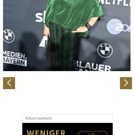
Abschnitt Einzelheiten
fest.
Wir verwenden Cookies, um Inhalte und Anzeigen zu
personalisieren, Funktionen für soziale Medien anbieten
zu können und die Zugriffe auf unsere Website zu
analysieren. Außerdem geben wir Informationen zu Ihrer
Verwendung unserer Website an unsere Partner für
soziale Medien, Werbung und Analysen weiter. Unsere
Partner führen diese Informationen möglicherweise mit
weiteren Daten zusammen, die Sie ihnen bereitgestellt
haben oder die sie im Rahmen Ihrer Nutzung der Dienste
gesammelt haben.
Advertisement