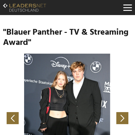
Zum
Inhalt
Zur
Fußzeilen-
Navigation
"Blauer Panther - TV & Streaming
Zur
Award"
Hauptnavigation