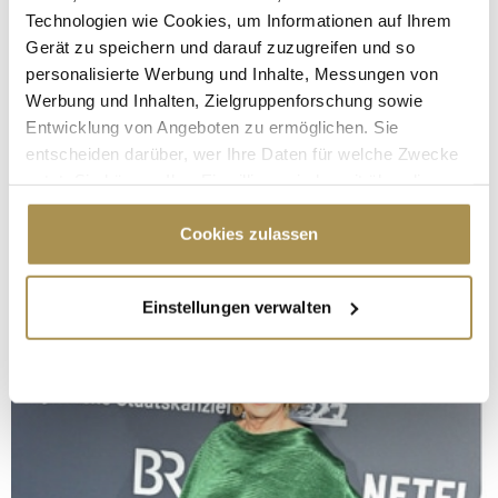
Technologien wie Cookies, um Informationen auf Ihrem
Gerät zu speichern und darauf zuzugreifen und so
personalisierte Werbung und Inhalte, Messungen von
Werbung und Inhalten, Zielgruppenforschung sowie
Entwicklung von Angeboten zu ermöglichen. Sie
entscheiden darüber, wer Ihre Daten für welche Zwecke
nutzt. Sie können Ihre Einwilligung jederzeit über die
Cookie-Erklärung oder durch Klicken auf das Privacy
Trigger Symbol ändern oder widerrufen
Cookies zulassen
Wenn Sie es erlauben, würden wir auch gerne:
Einstellungen verwalten
Informationen über Ihre geografische Lage
erfassen, welche bis auf einige Meter genau sein
können
Ihr Gerät durch aktives Scannen nach
bestimmten Merkmalen (Fingerprinting) identifizieren
Erfahren Sie mehr darüber, wie Ihre persönlichen Daten
verarbeitet werden, und legen Sie Ihre Präferenzen im