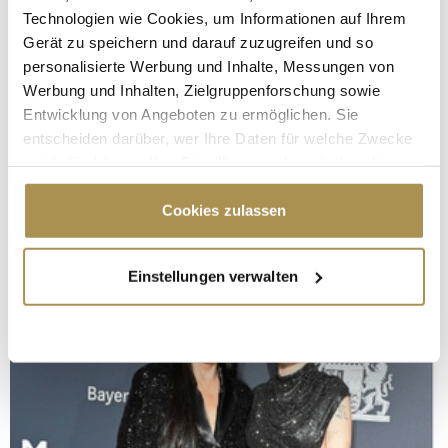
Technologien wie Cookies, um Informationen auf Ihrem
Gerät zu speichern und darauf zuzugreifen und so
personalisierte Werbung und Inhalte, Messungen von
Werbung und Inhalten, Zielgruppenforschung sowie
Entwicklung von Angeboten zu ermöglichen. Sie
entscheiden darüber, wer Ihre Daten für welche Zwecke
nutzt. Sie können Ihre Einwilligung jederzeit über die
Cookie-Erklärung oder durch Klicken auf das Privacy
Trigger Symbol ändern oder widerrufen
Cookies zulassen
Wenn Sie es erlauben, würden wir auch gerne:
Einstellungen verwalten
Informationen über Ihre geografische Lage
erfassen, welche bis auf einige Meter genau sein
können
Ihr Gerät durch aktives Scannen nach
bestimmten Merkmalen (Fingerprinting) identifizieren
Erfahren Sie mehr darüber, wie Ihre persönlichen Daten
verarbeitet werden, und legen Sie Ihre Präferenzen im