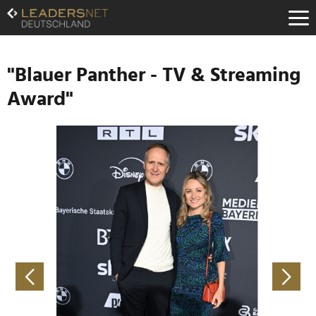
Zum
Inhalt
Zur
Fußzeilen-
Navigation
"Blauer Panther - TV & Streaming
Zur
Award"
Hauptnavigation