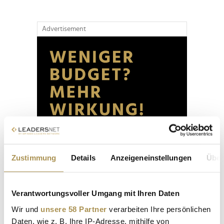
Advertisement
Zustimmung
Details
Anzeigeneinstellungen
Über
Verantwortungsvoller Umgang mit Ihren Daten
Wir und
unsere 58 Partner
verarbeiten Ihre persönlichen
Daten, wie z. B. Ihre IP-Adresse, mithilfe von