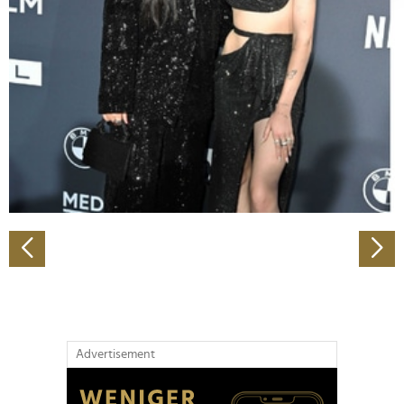
Abschnitt Einzelheiten
fest.
Wir verwenden Cookies, um Inhalte und Anzeigen zu
personalisieren, Funktionen für soziale Medien anbieten
zu können und die Zugriffe auf unsere Website zu
analysieren. Außerdem geben wir Informationen zu Ihrer
Verwendung unserer Website an unsere Partner für
soziale Medien, Werbung und Analysen weiter. Unsere
Partner führen diese Informationen möglicherweise mit
weiteren Daten zusammen, die Sie ihnen bereitgestellt
haben oder die sie im Rahmen Ihrer Nutzung der Dienste
gesammelt haben.
Advertisement