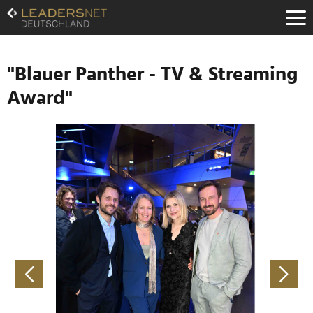
Zum
Inhalt
Zur
Fußzeilen-
Navigation
"Blauer Panther - TV & Streaming
Zur
Award"
Hauptnavigation