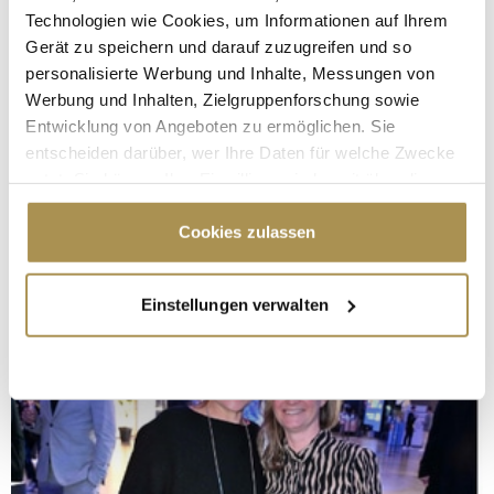
Technologien wie Cookies, um Informationen auf Ihrem
Gerät zu speichern und darauf zuzugreifen und so
personalisierte Werbung und Inhalte, Messungen von
Werbung und Inhalten, Zielgruppenforschung sowie
Entwicklung von Angeboten zu ermöglichen. Sie
entscheiden darüber, wer Ihre Daten für welche Zwecke
nutzt. Sie können Ihre Einwilligung jederzeit über die
Cookie-Erklärung oder durch Klicken auf das Privacy
Trigger Symbol ändern oder widerrufen
Cookies zulassen
Wenn Sie es erlauben, würden wir auch gerne:
Einstellungen verwalten
Informationen über Ihre geografische Lage
erfassen, welche bis auf einige Meter genau sein
können
Ihr Gerät durch aktives Scannen nach
bestimmten Merkmalen (Fingerprinting) identifizieren
Erfahren Sie mehr darüber, wie Ihre persönlichen Daten
verarbeitet werden, und legen Sie Ihre Präferenzen im