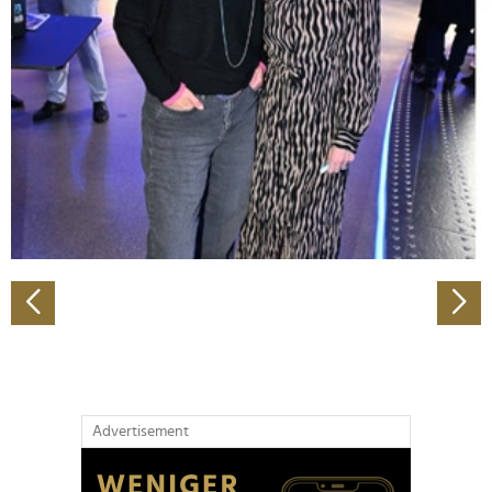
Abschnitt Einzelheiten
fest.
Wir verwenden Cookies, um Inhalte und Anzeigen zu
personalisieren, Funktionen für soziale Medien anbieten
zu können und die Zugriffe auf unsere Website zu
analysieren. Außerdem geben wir Informationen zu Ihrer
Verwendung unserer Website an unsere Partner für
soziale Medien, Werbung und Analysen weiter. Unsere
Partner führen diese Informationen möglicherweise mit
weiteren Daten zusammen, die Sie ihnen bereitgestellt
haben oder die sie im Rahmen Ihrer Nutzung der Dienste
gesammelt haben.
Advertisement