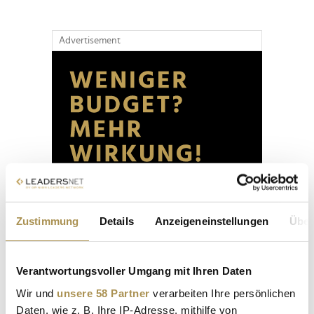
Advertisement
Zustimmung
Details
Anzeigeneinstellungen
Über
Verantwortungsvoller Umgang mit Ihren Daten
Wir und
unsere 58 Partner
verarbeiten Ihre persönlichen
Daten, wie z. B. Ihre IP-Adresse, mithilfe von