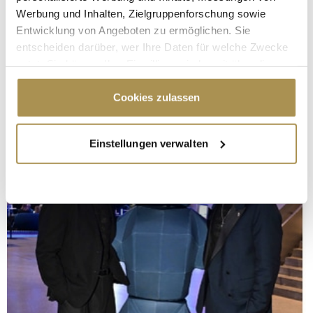
Werbung und Inhalten, Zielgruppenforschung sowie
Entwicklung von Angeboten zu ermöglichen. Sie
entscheiden darüber, wer Ihre Daten für welche Zwecke
nutzt. Sie können Ihre Einwilligung jederzeit über die
Cookie-Erklärung oder durch Klicken auf das Privacy
Trigger Symbol ändern oder widerrufen
Cookies zulassen
Wenn Sie es erlauben, würden wir auch gerne:
Einstellungen verwalten
Informationen über Ihre geografische Lage
erfassen, welche bis auf einige Meter genau sein
können
Ihr Gerät durch aktives Scannen nach
bestimmten Merkmalen (Fingerprinting) identifizieren
Erfahren Sie mehr darüber, wie Ihre persönlichen Daten
verarbeitet werden, und legen Sie Ihre Präferenzen im
Abschnitt Einzelheiten
fest.
Wir verwenden Cookies, um Inhalte und Anzeigen zu