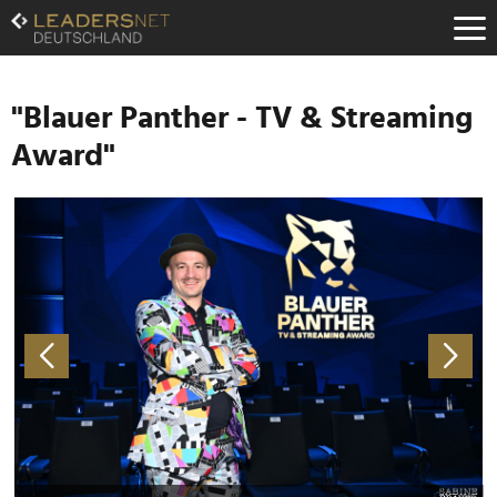
Zum
Inhalt
Zur
Fußzeilen-
Navigation
"Blauer Panther - TV & Streaming
Zur
Award"
Hauptnavigation