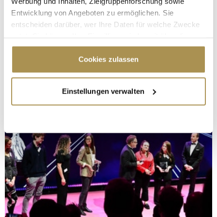
Werbung und Inhalten, Zielgruppenforschung sowie
Entwicklung von Angeboten zu ermöglichen. Sie
entscheiden darüber, wer Ihre Daten für welche Zwecke
nutzt. Sie können Ihre Einwilligung jederzeit über die
Cookie-Erklärung oder durch Klicken auf das Privacy
Trigger Symbol ändern oder widerrufen
Cookies zulassen
Wenn Sie es erlauben, würden wir auch gerne:
Einstellungen verwalten
Informationen über Ihre geografische Lage
erfassen, welche bis auf einige Meter genau sein
können
Ihr Gerät durch aktives Scannen nach
bestimmten Merkmalen (Fingerprinting) identifizieren
Erfahren Sie mehr darüber, wie Ihre persönlichen Daten
verarbeitet werden, und legen Sie Ihre Präferenzen im
Abschnitt Einzelheiten
fest.
Wir verwenden Cookies, um Inhalte und Anzeigen zu
personalisieren, Funktionen für soziale Medien anbieten