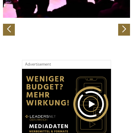
zu können und die Zugriffe auf unsere Website zu
analysieren. Außerdem geben wir Informationen zu Ihrer
Verwendung unserer Website an unsere Partner für
soziale Medien, Werbung und Analysen weiter. Unsere
Partner führen diese Informationen möglicherweise mit
weiteren Daten zusammen, die Sie ihnen bereitgestellt
haben oder die sie im Rahmen Ihrer Nutzung der Dienste
gesammelt haben.
Advertisement