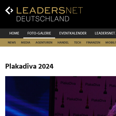
Zum
Inhalt
Zur
Fußzeilen-
Navigation
Zur
HOME
FOTO-GALERIE
EVENTKALENDER
LEADERSNET
Hauptnavigation
NEWS
MEDIA
AGENTUREN
HANDEL
TECH
FINANZEN
MOBILI
Plakadiva 2024