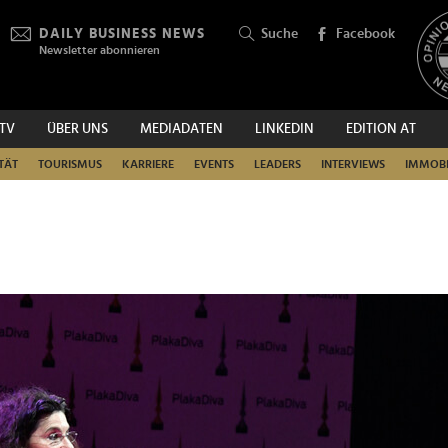
DAILY BUSINESS NEWS
Suche
Facebook
Newsletter abonnieren
.TV
ÜBER UNS
MEDIADATEN
LINKEDIN
EDITION AT
SUCHEN
TÄT
TOURISMUS
KARRIERE
EVENTS
LEADERS
INTERVIEWS
IMMOBI