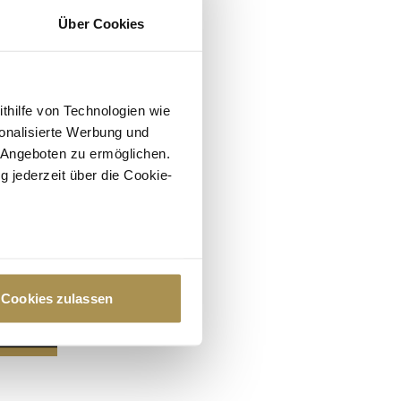
Über Cookies
ithilfe von Technologien wie
onalisierte Werbung und
 Angeboten zu ermöglichen.
g jederzeit über die Cookie-
au sein können
zieren
Cookies zulassen
hre Präferenzen im
Abschnitt
 Medien anbieten zu können
hrer Verwendung unserer