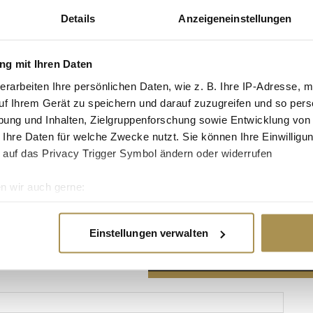
Details
Anzeigeneinstellungen
g mit Ihren Daten
erarbeiten Ihre persönlichen Daten, wie z. B. Ihre IP-Adresse, m
Advertisement
uf Ihrem Gerät zu speichern und darauf zuzugreifen und so pers
ung und Inhalten, Zielgruppenforschung sowie Entwicklung von
 Ihre Daten für welche Zwecke nutzt. Sie können Ihre Einwilligun
 auf das Privacy Trigger Symbol ändern oder widerrufen
n wir auch gerne:
re geografische Lage erfassen, welche bis auf einige Meter gen
es Scannen nach bestimmten Merkmalen (Fingerprinting) identifi
Einstellungen verwalten
ie Ihre persönlichen Daten verarbeitet werden, und legen Sie I
nhalte und Anzeigen zu personalisieren, Funktionen für soziale
Website zu analysieren. Außerdem geben wir Informationen zu I