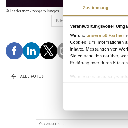
Zustimmung
© Leadersnet / zeegaro images
Verantwortungsvoller Umgan
Wir und
unsere 58 Partner
v
Cookies, um Informationen a
Inhalte, Messungen von Werb
Sie entscheiden darüber, wer
Erklärung oder durch Klicken
Wenn Sie es erlauben, würde
ALLE FOTOS
Informationen über Ih
Ihr Gerät durch aktiv
Erfahren Sie mehr darüber, w
Einzelheiten
fest.
Wir verwenden Cookies, um I
Advertisement
und die Zugriffe auf unsere 