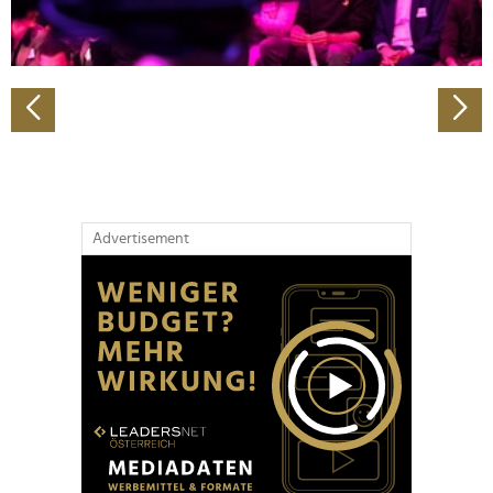
zu können und die Zugriffe auf unsere Website zu
analysieren. Außerdem geben wir Informationen zu Ihrer
Verwendung unserer Website an unsere Partner für
soziale Medien, Werbung und Analysen weiter. Unsere
Partner führen diese Informationen möglicherweise mit
weiteren Daten zusammen, die Sie ihnen bereitgestellt
haben oder die sie im Rahmen Ihrer Nutzung der Dienste
gesammelt haben.
Advertisement