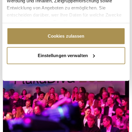
Werbung und Inhalten, Zielgruppenforschung sowie
Entwicklung von Angeboten zu ermöglichen. Sie
entscheiden darüber, wer Ihre Daten für welche Zwecke
nutzt. Sie können Ihre Einwilligung jederzeit über die
Cookie-Erklärung oder durch Klicken auf das Privacy
Trigger Symbol ändern oder widerrufen
Cookies zulassen
Wenn Sie es erlauben, würden wir auch gerne:
Einstellungen verwalten
Informationen über Ihre geografische Lage
erfassen, welche bis auf einige Meter genau sein
können
Ihr Gerät durch aktives Scannen nach
bestimmten Merkmalen (Fingerprinting) identifizieren
Erfahren Sie mehr darüber, wie Ihre persönlichen Daten
verarbeitet werden, und legen Sie Ihre Präferenzen im
Abschnitt Einzelheiten
fest.
Wir verwenden Cookies, um Inhalte und Anzeigen zu
personalisieren, Funktionen für soziale Medien anbieten