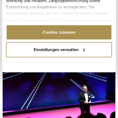
Werbung und Inhalten, Zielgruppenforschung sowie
Entwicklung von Angeboten zu ermöglichen. Sie
entscheiden darüber, wer Ihre Daten für welche Zwecke
nutzt. Sie können Ihre Einwilligung jederzeit über die
Cookie-Erklärung oder durch Klicken auf das Privacy
Trigger Symbol ändern oder widerrufen
Cookies zulassen
Wenn Sie es erlauben, würden wir auch gerne:
Einstellungen verwalten
Informationen über Ihre geografische Lage
erfassen, welche bis auf einige Meter genau sein
können
Ihr Gerät durch aktives Scannen nach
bestimmten Merkmalen (Fingerprinting) identifizieren
Erfahren Sie mehr darüber, wie Ihre persönlichen Daten
verarbeitet werden, und legen Sie Ihre Präferenzen im
Abschnitt Einzelheiten
fest.
Wir verwenden Cookies, um Inhalte und Anzeigen zu
personalisieren, Funktionen für soziale Medien anbieten