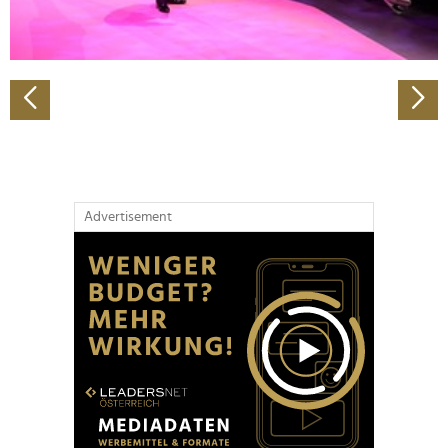
zu können und die Zugriffe auf unsere Website zu
analysieren. Außerdem geben wir Informationen zu Ihrer
Verwendung unserer Website an unsere Partner für
soziale Medien, Werbung und Analysen weiter. Unsere
Partner führen diese Informationen möglicherweise mit
weiteren Daten zusammen, die Sie ihnen bereitgestellt
haben oder die sie im Rahmen Ihrer Nutzung der Dienste
gesammelt haben.
Advertisement