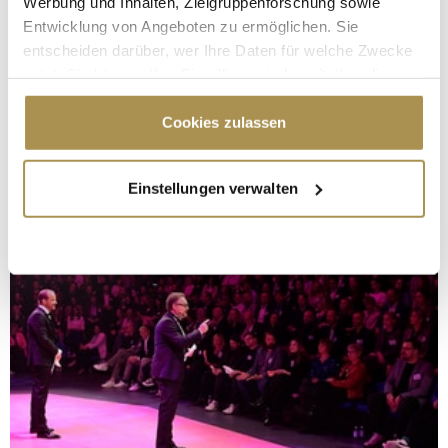
Werbung und Inhalten, Zielgruppenforschung sowie
Entwicklung von Angeboten zu ermöglichen. Sie
entscheiden darüber, wer Ihre Daten für welche Zwecke
nutzt. Sie können Ihre Einwilligung jederzeit über die
Cookie-Erklärung oder durch Klicken auf das Privacy
Trigger Symbol ändern oder widerrufen
Cookies zulassen
Wenn Sie es erlauben, würden wir auch gerne:
Einstellungen verwalten
Informationen über Ihre geografische Lage
erfassen, welche bis auf einige Meter genau sein
können
Ihr Gerät durch aktives Scannen nach
bestimmten Merkmalen (Fingerprinting) identifizieren
Erfahren Sie mehr darüber, wie Ihre persönlichen Daten
verarbeitet werden, und legen Sie Ihre Präferenzen im
Abschnitt Einzelheiten
fest.
Wir verwenden Cookies, um Inhalte und Anzeigen zu
personalisieren, Funktionen für soziale Medien anbieten