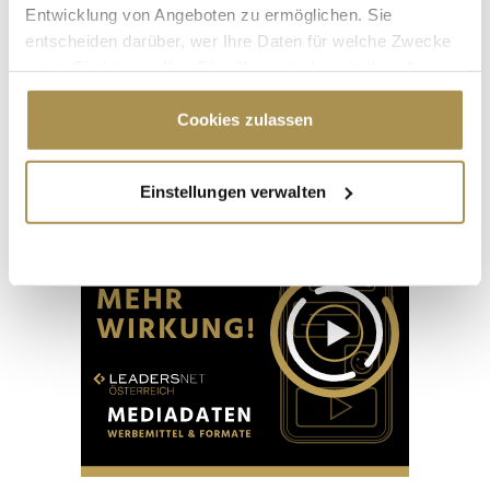
Seite 1 / 14
WEITER
Entwicklung von Angeboten zu ermöglichen. Sie
entscheiden darüber, wer Ihre Daten für welche Zwecke
nutzt. Sie können Ihre Einwilligung jederzeit über die
ALLE GALERIEN
Cookie-Erklärung oder durch Klicken auf das Privacy
Trigger Symbol ändern oder widerrufen
Cookies zulassen
Wenn Sie es erlauben, würden wir auch gerne:
Advertisement
Einstellungen verwalten
Informationen über Ihre geografische Lage
erfassen, welche bis auf einige Meter genau sein
können
Ihr Gerät durch aktives Scannen nach
bestimmten Merkmalen (Fingerprinting) identifizieren
Erfahren Sie mehr darüber, wie Ihre persönlichen Daten
verarbeitet werden, und legen Sie Ihre Präferenzen im
Abschnitt Einzelheiten
fest.
Wir verwenden Cookies, um Inhalte und Anzeigen zu
personalisieren, Funktionen für soziale Medien anbieten