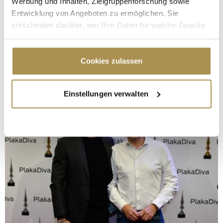
Werbung und Inhalten, Zielgruppenforschung sowie
Entwicklung von Angeboten zu ermöglichen. Sie
entscheiden darüber, wer Ihre Daten für welche Zwecke
nutzt. Sie können Ihre Einwilligung jederzeit über die
Cookie-Erklärung oder durch Klicken auf das Privacy
Trigger Symbol ändern oder widerrufen
Cookies zulassen
Wenn Sie es erlauben, würden wir auch gerne:
Einstellungen verwalten
Informationen über Ihre geografische Lage
erfassen, welche bis auf einige Meter genau sein
können
Ihr Gerät durch aktives Scannen nach
bestimmten Merkmalen (Fingerprinting) identifizieren
Erfahren Sie mehr darüber, wie Ihre persönlichen Daten
verarbeitet werden, und legen Sie Ihre Präferenzen im
Abschnitt Einzelheiten
fest.
Wir verwenden Cookies, um Inhalte und Anzeigen zu
personalisieren, Funktionen für soziale Medien anbieten