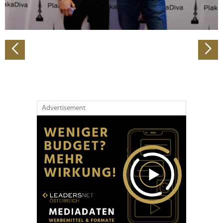
zu können und die Zugriffe auf unsere Website zu
analysieren. Außerdem geben wir Informationen zu Ihrer
Verwendung unserer Website an unsere Partner für
soziale Medien, Werbung und Analysen weiter. Unsere
Partner führen diese Informationen möglicherweise mit
weiteren Daten zusammen, die Sie ihnen bereitgestellt
haben oder die sie im Rahmen Ihrer Nutzung der Dienste
gesammelt haben.
Advertisement