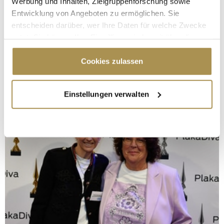
Werbung und Inhalten, Zielgruppenforschung sowie
Entwicklung von Angeboten zu ermöglichen. Sie
entscheiden darüber, wer Ihre Daten für welche Zwecke
nutzt. Sie können Ihre Einwilligung jederzeit über die
Cookie-Erklärung oder durch Klicken auf das Privacy
Trigger Symbol ändern oder widerrufen
Cookies zulassen
Wenn Sie es erlauben, würden wir auch gerne:
Einstellungen verwalten
Informationen über Ihre geografische Lage
erfassen, welche bis auf einige Meter genau sein
können
Ihr Gerät durch aktives Scannen nach
bestimmten Merkmalen (Fingerprinting) identifizieren
Erfahren Sie mehr darüber, wie Ihre persönlichen Daten
verarbeitet werden, und legen Sie Ihre Präferenzen im
Abschnitt Einzelheiten
fest.
Wir verwenden Cookies, um Inhalte und Anzeigen zu
personalisieren, Funktionen für soziale Medien anbieten