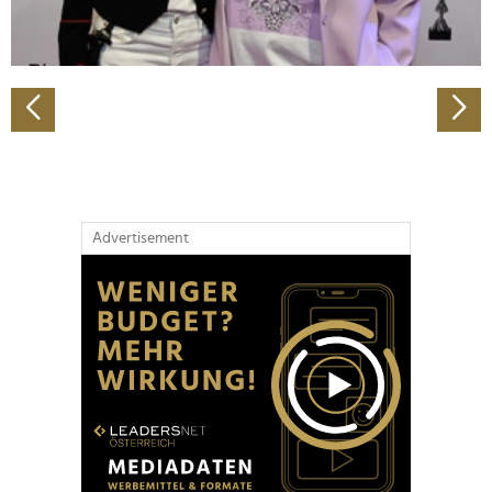
zu können und die Zugriffe auf unsere Website zu
analysieren. Außerdem geben wir Informationen zu Ihrer
Verwendung unserer Website an unsere Partner für
soziale Medien, Werbung und Analysen weiter. Unsere
Partner führen diese Informationen möglicherweise mit
weiteren Daten zusammen, die Sie ihnen bereitgestellt
haben oder die sie im Rahmen Ihrer Nutzung der Dienste
gesammelt haben.
Advertisement