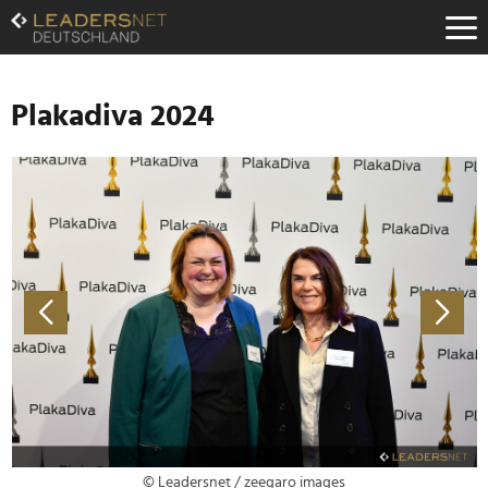
Zum
Inhalt
Zur
Fußzeilen-
Navigation
Plakadiva 2024
Zur
Hauptnavigation
© Leadersnet / zeegaro images