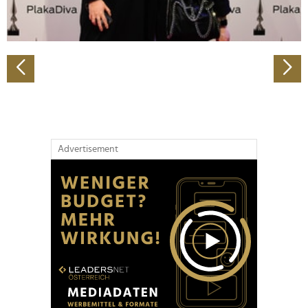
zu können und die Zugriffe auf unsere Website zu
analysieren. Außerdem geben wir Informationen zu Ihrer
Verwendung unserer Website an unsere Partner für
soziale Medien, Werbung und Analysen weiter. Unsere
Partner führen diese Informationen möglicherweise mit
weiteren Daten zusammen, die Sie ihnen bereitgestellt
haben oder die sie im Rahmen Ihrer Nutzung der Dienste
gesammelt haben.
Advertisement