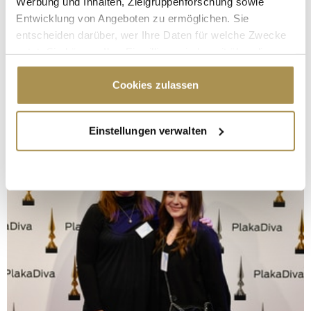
Werbung und Inhalten, Zielgruppenforschung sowie
Entwicklung von Angeboten zu ermöglichen. Sie
entscheiden darüber, wer Ihre Daten für welche Zwecke
nutzt. Sie können Ihre Einwilligung jederzeit über die
Cookie-Erklärung oder durch Klicken auf das Privacy
Trigger Symbol ändern oder widerrufen
Cookies zulassen
Wenn Sie es erlauben, würden wir auch gerne:
Einstellungen verwalten
Informationen über Ihre geografische Lage
erfassen, welche bis auf einige Meter genau sein
können
Ihr Gerät durch aktives Scannen nach
bestimmten Merkmalen (Fingerprinting) identifizieren
Erfahren Sie mehr darüber, wie Ihre persönlichen Daten
verarbeitet werden, und legen Sie Ihre Präferenzen im
Abschnitt Einzelheiten
fest.
Wir verwenden Cookies, um Inhalte und Anzeigen zu
personalisieren, Funktionen für soziale Medien anbieten