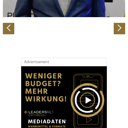
zu können und die Zugriffe auf unsere Website zu
analysieren. Außerdem geben wir Informationen zu Ihrer
Verwendung unserer Website an unsere Partner für
soziale Medien, Werbung und Analysen weiter. Unsere
Partner führen diese Informationen möglicherweise mit
weiteren Daten zusammen, die Sie ihnen bereitgestellt
haben oder die sie im Rahmen Ihrer Nutzung der Dienste
gesammelt haben.
Advertisement