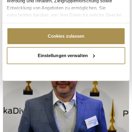
Werbung und Inhalten, Zielgruppenforschung sowie
Entwicklung von Angeboten zu ermöglichen. Sie
entscheiden darüber, wer Ihre Daten für welche Zwecke
nutzt. Sie können Ihre Einwilligung jederzeit über die
Cookie-Erklärung oder durch Klicken auf das Privacy
Trigger Symbol ändern oder widerrufen
Cookies zulassen
Wenn Sie es erlauben, würden wir auch gerne:
Einstellungen verwalten
Informationen über Ihre geografische Lage
erfassen, welche bis auf einige Meter genau sein
können
Ihr Gerät durch aktives Scannen nach
bestimmten Merkmalen (Fingerprinting) identifizieren
Erfahren Sie mehr darüber, wie Ihre persönlichen Daten
verarbeitet werden, und legen Sie Ihre Präferenzen im
Abschnitt Einzelheiten
fest.
Wir verwenden Cookies, um Inhalte und Anzeigen zu
personalisieren, Funktionen für soziale Medien anbieten