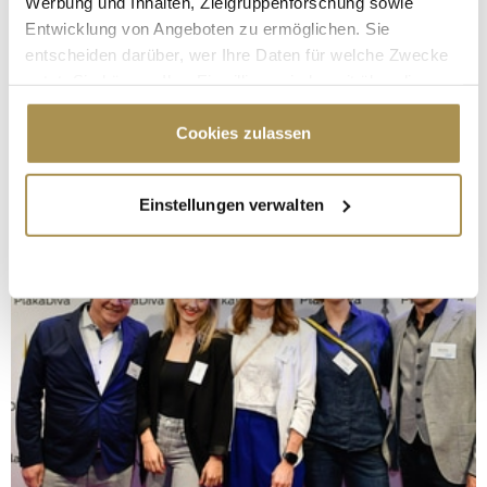
Werbung und Inhalten, Zielgruppenforschung sowie
Entwicklung von Angeboten zu ermöglichen. Sie
entscheiden darüber, wer Ihre Daten für welche Zwecke
nutzt. Sie können Ihre Einwilligung jederzeit über die
Cookie-Erklärung oder durch Klicken auf das Privacy
Trigger Symbol ändern oder widerrufen
Cookies zulassen
Wenn Sie es erlauben, würden wir auch gerne:
Einstellungen verwalten
Informationen über Ihre geografische Lage
erfassen, welche bis auf einige Meter genau sein
können
Ihr Gerät durch aktives Scannen nach
bestimmten Merkmalen (Fingerprinting) identifizieren
Erfahren Sie mehr darüber, wie Ihre persönlichen Daten
verarbeitet werden, und legen Sie Ihre Präferenzen im
Abschnitt Einzelheiten
fest.
Wir verwenden Cookies, um Inhalte und Anzeigen zu
personalisieren, Funktionen für soziale Medien anbieten