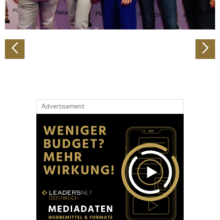
zu können und die Zugriffe auf unsere Website zu
analysieren. Außerdem geben wir Informationen zu Ihrer
Verwendung unserer Website an unsere Partner für
soziale Medien, Werbung und Analysen weiter. Unsere
Partner führen diese Informationen möglicherweise mit
weiteren Daten zusammen, die Sie ihnen bereitgestellt
haben oder die sie im Rahmen Ihrer Nutzung der Dienste
gesammelt haben.
Advertisement