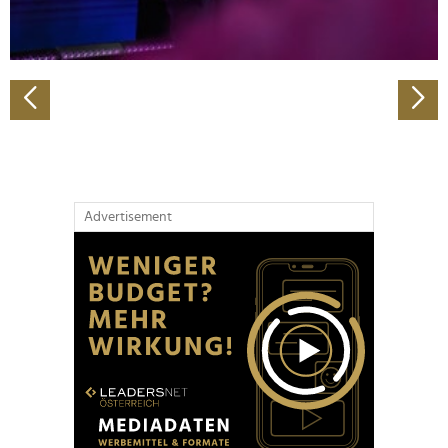
zu können und die Zugriffe auf unsere Website zu
analysieren. Außerdem geben wir Informationen zu Ihrer
Verwendung unserer Website an unsere Partner für
soziale Medien, Werbung und Analysen weiter. Unsere
Partner führen diese Informationen möglicherweise mit
weiteren Daten zusammen, die Sie ihnen bereitgestellt
haben oder die sie im Rahmen Ihrer Nutzung der Dienste
gesammelt haben.
Advertisement