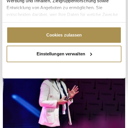
Werbung und Inhalten, Zielgruppenforschung sowie
Entwicklung von Angeboten zu ermöglichen. Sie
entscheiden darüber, wer Ihre Daten für welche Zwecke
nutzt. Sie können Ihre Einwilligung jederzeit über die
Cookie-Erklärung oder durch Klicken auf das Privacy
Trigger Symbol ändern oder widerrufen
Cookies zulassen
Wenn Sie es erlauben, würden wir auch gerne:
Einstellungen verwalten
Informationen über Ihre geografische Lage
erfassen, welche bis auf einige Meter genau sein
können
Ihr Gerät durch aktives Scannen nach
bestimmten Merkmalen (Fingerprinting) identifizieren
Erfahren Sie mehr darüber, wie Ihre persönlichen Daten
verarbeitet werden, und legen Sie Ihre Präferenzen im
Abschnitt Einzelheiten
fest.
Wir verwenden Cookies, um Inhalte und Anzeigen zu
personalisieren, Funktionen für soziale Medien anbieten