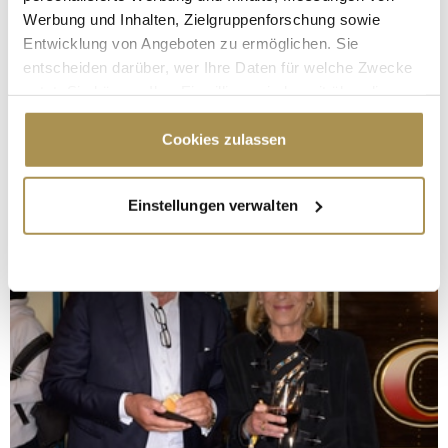
Werbung und Inhalten, Zielgruppenforschung sowie
Entwicklung von Angeboten zu ermöglichen. Sie
entscheiden darüber, wer Ihre Daten für welche Zwecke
nutzt. Sie können Ihre Einwilligung jederzeit über die
Cookie-Erklärung oder durch Klicken auf das Privacy
Trigger Symbol ändern oder widerrufen
Cookies zulassen
Wenn Sie es erlauben, würden wir auch gerne:
Einstellungen verwalten
Informationen über Ihre geografische Lage
erfassen, welche bis auf einige Meter genau sein
können
Ihr Gerät durch aktives Scannen nach
bestimmten Merkmalen (Fingerprinting) identifizieren
Erfahren Sie mehr darüber, wie Ihre persönlichen Daten
verarbeitet werden, und legen Sie Ihre Präferenzen im
Abschnitt Einzelheiten
fest.
Wir verwenden Cookies, um Inhalte und Anzeigen zu