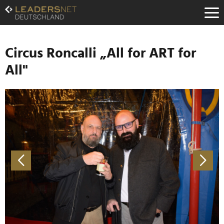
Zum
Inhalt
Zur
Fußzeilen-
Navigation
Circus Roncalli „All for ART for
Zur
All"
Hauptnavigation