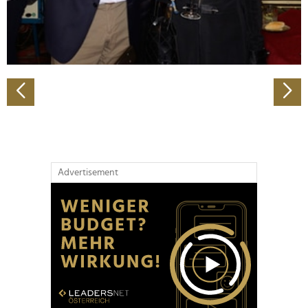
personalisieren, Funktionen für soziale Medien anbieten
zu können und die Zugriffe auf unsere Website zu
analysieren. Außerdem geben wir Informationen zu Ihrer
Verwendung unserer Website an unsere Partner für
soziale Medien, Werbung und Analysen weiter. Unsere
Partner führen diese Informationen möglicherweise mit
weiteren Daten zusammen, die Sie ihnen bereitgestellt
haben oder die sie im Rahmen Ihrer Nutzung der Dienste
gesammelt haben.
Advertisement