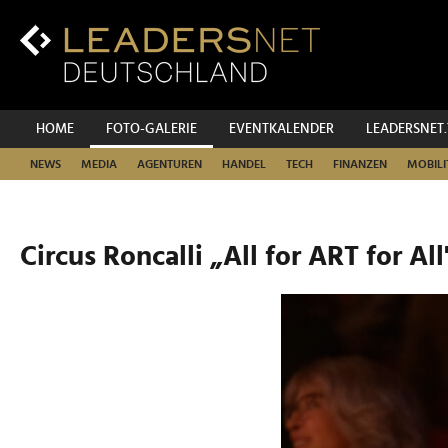
Zum
Inhalt
Zur
Fußzeilen-
Navigation
Zur
HOME
FOTO-GALERIE
EVENTKALENDER
LEADERSNET
Hauptnavigation
NEWS
MEDIA
AGENTUREN
HANDEL
TECH
FINANZEN
MOBILI
Circus Roncalli „All for ART for All