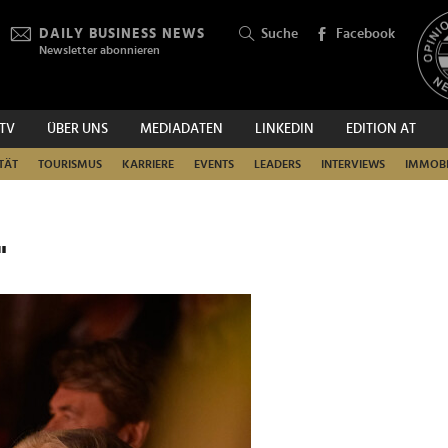
DAILY BUSINESS NEWS
Suche
Facebook
Newsletter abonnieren
.TV
ÜBER UNS
MEDIADATEN
LINKEDIN
EDITION AT
SUCHEN
TÄT
TOURISMUS
KARRIERE
EVENTS
LEADERS
INTERVIEWS
IMMOBI
"