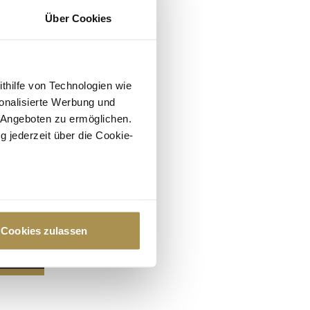
Über Cookies
ithilfe von Technologien wie
onalisierte Werbung und
 Angeboten zu ermöglichen.
g jederzeit über die Cookie-
au sein können
zieren
Cookies zulassen
hre Präferenzen im
Abschnitt
 Medien anbieten zu können
hrer Verwendung unserer