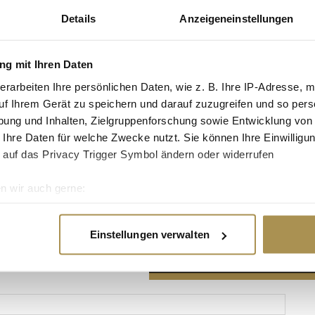
Details
Anzeigeneinstellungen
g mit Ihren Daten
erarbeiten Ihre persönlichen Daten, wie z. B. Ihre IP-Adresse, m
Advertisement
uf Ihrem Gerät zu speichern und darauf zuzugreifen und so pers
ung und Inhalten, Zielgruppenforschung sowie Entwicklung von
 Ihre Daten für welche Zwecke nutzt. Sie können Ihre Einwilligun
 auf das Privacy Trigger Symbol ändern oder widerrufen
n wir auch gerne:
re geografische Lage erfassen, welche bis auf einige Meter gen
es Scannen nach bestimmten Merkmalen (Fingerprinting) identifi
Einstellungen verwalten
ie Ihre persönlichen Daten verarbeitet werden, und legen Sie I
nhalte und Anzeigen zu personalisieren, Funktionen für soziale
Website zu analysieren. Außerdem geben wir Informationen zu I