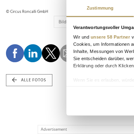
Zustimmung
© Circus Roncalli GmbH
Verantwortungsvoller Umgan
Wir und
unsere 58 Partner
v
Cookies, um Informationen a
Inhalte, Messungen von Werb
Sie entscheiden darüber, wer
Erklärung oder durch Klicken
Wenn Sie es erlauben, würde
ALLE FOTOS
Informationen über Ih
Ihr Gerät durch aktiv
Erfahren Sie mehr darüber, w
Einzelheiten
fest.
Wir verwenden Cookies, um I
Advertisement
und die Zugriffe auf unsere 