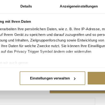
Details
Anzeigeneinstellungen
g mit Ihren Daten
erarbeiten Ihre persönlichen Daten, wie z. B. Ihre IP-Adresse, m
Advertisement
uf Ihrem Gerät zu speichern und darauf zuzugreifen und so pers
ung und Inhalten, Zielgruppenforschung sowie Entwicklung von
 Ihre Daten für welche Zwecke nutzt. Sie können Ihre Einwilligun
 auf das Privacy Trigger Symbol ändern oder widerrufen
n wir auch gerne:
re geografische Lage erfassen, welche bis auf einige Meter gen
es Scannen nach bestimmten Merkmalen (Fingerprinting) identifi
Einstellungen verwalten
ie Ihre persönlichen Daten verarbeitet werden, und legen Sie I
nhalte und Anzeigen zu personalisieren, Funktionen für soziale
Website zu analysieren. Außerdem geben wir Informationen zu I