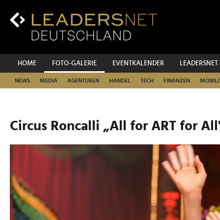
Zum
Inhalt
Zur
Fußzeilen-
Navigation
Zur
HOME
FOTO-GALERIE
EVENTKALENDER
LEADERSNET
Hauptnavigation
NEWS
MEDIA
AGENTUREN
HANDEL
TECH
FINANZEN
MOBILI
Circus Roncalli „All for ART for All