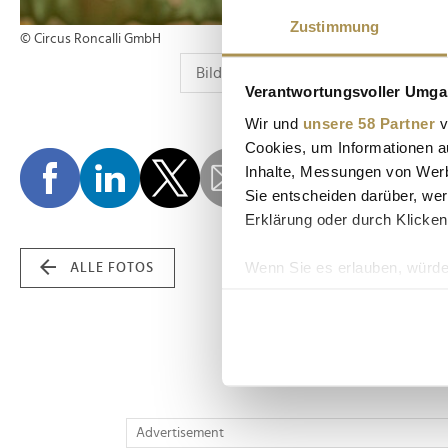
Zustimmung
© Circus Roncalli GmbH
Verantwortungsvoller Umgan
Wir und
unsere 58 Partner
v
Cookies, um Informationen a
Inhalte, Messungen von Werb
Sie entscheiden darüber, wer
Erklärung oder durch Klicken
Wenn Sie es erlauben, würde
ALLE FOTOS
Informationen über Ih
Ihr Gerät durch aktiv
Erfahren Sie mehr darüber, w
Einzelheiten
fest.
Wir verwenden Cookies, um I
Advertisement
und die Zugriffe auf unsere 