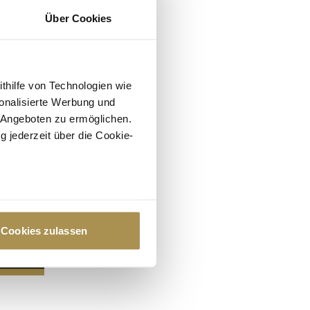
Über Cookies
ithilfe von Technologien wie
onalisierte Werbung und
 Angeboten zu ermöglichen.
g jederzeit über die Cookie-
au sein können
zieren
Cookies zulassen
hre Präferenzen im
Abschnitt
 Medien anbieten zu können
hrer Verwendung unserer