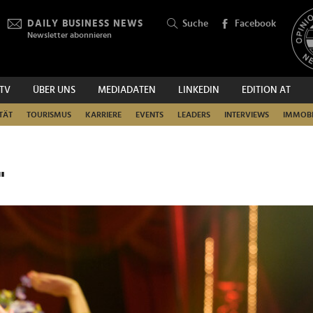
DAILY BUSINESS NEWS
Suche
Facebook
Newsletter abonnieren
.TV
ÜBER UNS
MEDIADATEN
LINKEDIN
EDITION AT
SUCHEN
TÄT
TOURISMUS
KARRIERE
EVENTS
LEADERS
INTERVIEWS
IMMOBI
"