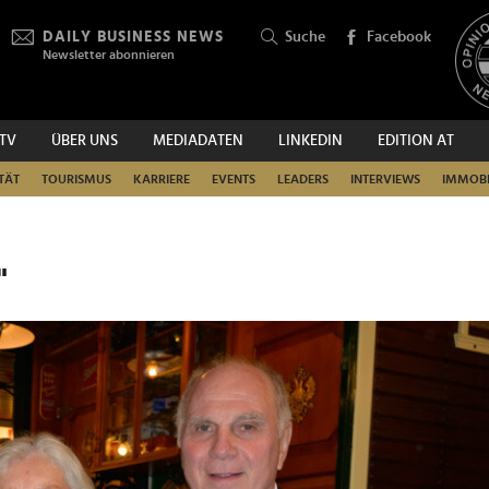
DAILY BUSINESS NEWS
Suche
Facebook
Newsletter abonnieren
.TV
ÜBER UNS
MEDIADATEN
LINKEDIN
EDITION AT
SUCHEN
TÄT
TOURISMUS
KARRIERE
EVENTS
LEADERS
INTERVIEWS
IMMOBI
"