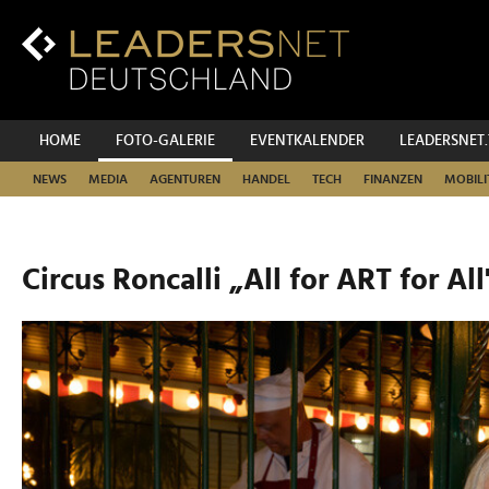
Zum
Inhalt
Zur
Fußzeilen-
Navigation
Zur
HOME
FOTO-GALERIE
EVENTKALENDER
LEADERSNET
Hauptnavigation
NEWS
MEDIA
AGENTUREN
HANDEL
TECH
FINANZEN
MOBILI
Circus Roncalli „All for ART for All