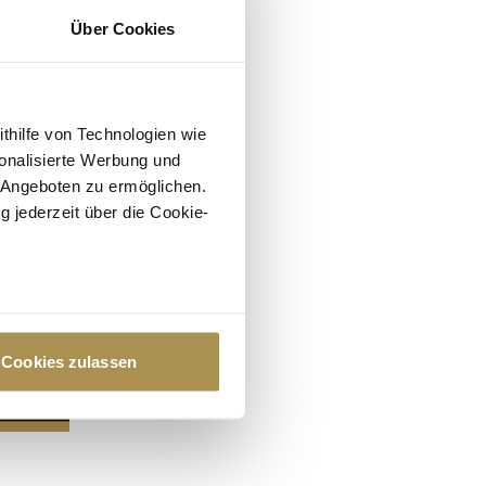
Über Cookies
ithilfe von Technologien wie
onalisierte Werbung und
 Angeboten zu ermöglichen.
g jederzeit über die Cookie-
au sein können
zieren
Cookies zulassen
hre Präferenzen im
Abschnitt
 Medien anbieten zu können
hrer Verwendung unserer