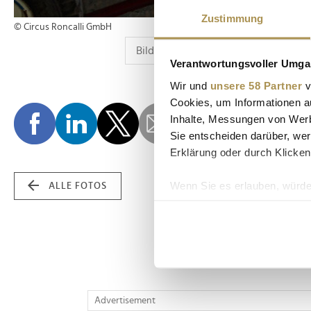
Zustimmung
© Circus Roncalli GmbH
Verantwortungsvoller Umgan
Wir und
unsere 58 Partner
v
Cookies, um Informationen a
Inhalte, Messungen von Werb
Sie entscheiden darüber, wer
Erklärung oder durch Klicken
Wenn Sie es erlauben, würde
ALLE FOTOS
Informationen über Ih
Ihr Gerät durch aktiv
Erfahren Sie mehr darüber, w
Einzelheiten
fest.
Wir verwenden Cookies, um I
Advertisement
und die Zugriffe auf unsere 