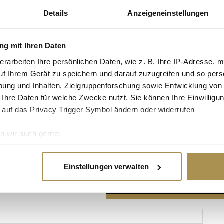
Details
Anzeigeneinstellungen
g mit Ihren Daten
erarbeiten Ihre persönlichen Daten, wie z. B. Ihre IP-Adresse, m
Advertisement
uf Ihrem Gerät zu speichern und darauf zuzugreifen und so pers
ung und Inhalten, Zielgruppenforschung sowie Entwicklung von
 Ihre Daten für welche Zwecke nutzt. Sie können Ihre Einwilligun
 auf das Privacy Trigger Symbol ändern oder widerrufen
n wir auch gerne:
re geografische Lage erfassen, welche bis auf einige Meter gen
es Scannen nach bestimmten Merkmalen (Fingerprinting) identifi
Einstellungen verwalten
ie Ihre persönlichen Daten verarbeitet werden, und legen Sie I
nhalte und Anzeigen zu personalisieren, Funktionen für soziale
Website zu analysieren. Außerdem geben wir Informationen zu I