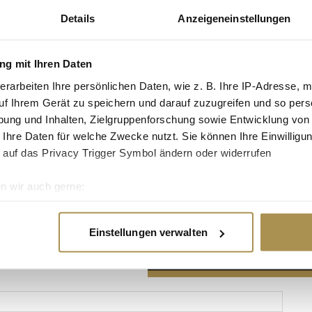
Details
Anzeigeneinstellungen
g mit Ihren Daten
erarbeiten Ihre persönlichen Daten, wie z. B. Ihre IP-Adresse, m
Advertisement
uf Ihrem Gerät zu speichern und darauf zuzugreifen und so pers
ung und Inhalten, Zielgruppenforschung sowie Entwicklung von
 Ihre Daten für welche Zwecke nutzt. Sie können Ihre Einwilligun
 auf das Privacy Trigger Symbol ändern oder widerrufen
n wir auch gerne:
re geografische Lage erfassen, welche bis auf einige Meter gen
es Scannen nach bestimmten Merkmalen (Fingerprinting) identifi
Einstellungen verwalten
ie Ihre persönlichen Daten verarbeitet werden, und legen Sie I
nhalte und Anzeigen zu personalisieren, Funktionen für soziale
Website zu analysieren. Außerdem geben wir Informationen zu I