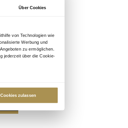
Über Cookies
ithilfe von Technologien wie
onalisierte Werbung und
 Angeboten zu ermöglichen.
g jederzeit über die Cookie-
au sein können
zieren
Cookies zulassen
hre Präferenzen im
Abschnitt
 Medien anbieten zu können
hrer Verwendung unserer