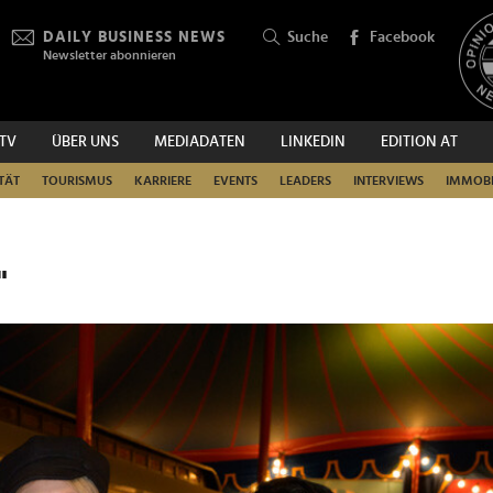
DAILY BUSINESS NEWS
Suche
Facebook
Newsletter abonnieren
.TV
ÜBER UNS
MEDIADATEN
LINKEDIN
EDITION AT
SUCHEN
TÄT
TOURISMUS
KARRIERE
EVENTS
LEADERS
INTERVIEWS
IMMOBI
"