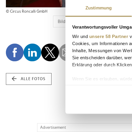
Zustimmung
© Circus Roncalli GmbH
Verantwortungsvoller Umgan
Wir und
unsere 58 Partner
v
Cookies, um Informationen a
Inhalte, Messungen von Werb
Sie entscheiden darüber, wer
Erklärung oder durch Klicken
Wenn Sie es erlauben, würde
ALLE FOTOS
Informationen über Ih
Ihr Gerät durch aktiv
Erfahren Sie mehr darüber, w
Einzelheiten
fest.
Wir verwenden Cookies, um I
Advertisement
und die Zugriffe auf unsere 