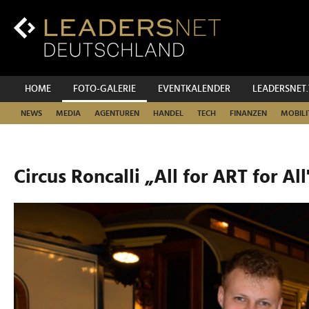
Zum
Inhalt
Zur
Fußzeilen-
Navigation
Zur
HOME
FOTO-GALERIE
EVENTKALENDER
LEADERSNET
Hauptnavigation
NEWS
MEDIA
AGENTUREN
HANDEL
TECH
FINANZEN
MOBILI
Circus Roncalli „All for ART for All