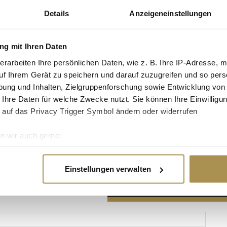
Details
Anzeigeneinstellungen
g mit Ihren Daten
erarbeiten Ihre persönlichen Daten, wie z. B. Ihre IP-Adresse, m
Advertisement
uf Ihrem Gerät zu speichern und darauf zuzugreifen und so pers
ung und Inhalten, Zielgruppenforschung sowie Entwicklung von
 Ihre Daten für welche Zwecke nutzt. Sie können Ihre Einwilligun
 auf das Privacy Trigger Symbol ändern oder widerrufen
n wir auch gerne:
re geografische Lage erfassen, welche bis auf einige Meter gen
es Scannen nach bestimmten Merkmalen (Fingerprinting) identifi
Einstellungen verwalten
ie Ihre persönlichen Daten verarbeitet werden, und legen Sie I
nhalte und Anzeigen zu personalisieren, Funktionen für soziale
Website zu analysieren. Außerdem geben wir Informationen zu I