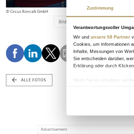
Zustimmung
© Circus Roncalli GmbH
Verantwortungsvoller Umgan
Wir und
unsere 58 Partner
v
Cookies, um Informationen a
Inhalte, Messungen von Werb
Sie entscheiden darüber, wer
Erklärung oder durch Klicken
Wenn Sie es erlauben, würde
ALLE FOTOS
Informationen über Ih
Ihr Gerät durch aktiv
Erfahren Sie mehr darüber, w
Einzelheiten
fest.
Wir verwenden Cookies, um I
Advertisement
und die Zugriffe auf unsere 