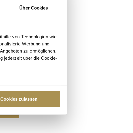
Über Cookies
ithilfe von Technologien wie
onalisierte Werbung und
 Angeboten zu ermöglichen.
g jederzeit über die Cookie-
au sein können
zieren
Cookies zulassen
hre Präferenzen im
Abschnitt
 Medien anbieten zu können
hrer Verwendung unserer