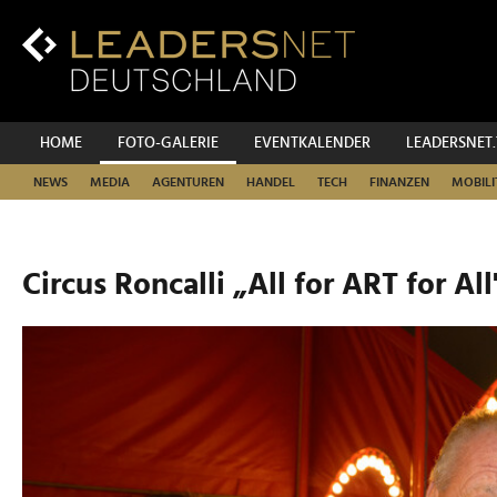
Zum
Inhalt
Zur
Fußzeilen-
Navigation
Zur
HOME
FOTO-GALERIE
EVENTKALENDER
LEADERSNET
Hauptnavigation
NEWS
MEDIA
AGENTUREN
HANDEL
TECH
FINANZEN
MOBILI
Circus Roncalli „All for ART for All