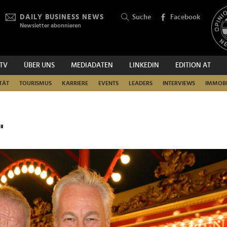
DAILY BUSINESS NEWS
Suche
Facebook
Newsletter abonnieren
.TV
ÜBER UNS
MEDIADATEN
LINKEDIN
EDITION AT
SUCHEN
TÄT
TOURISMUS
KARRIERE
EVENTS
LEADERS
INTERVIEWS
IMMOBI
"