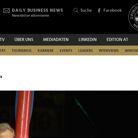
DAILY BUSINESS NEWS
Suche
Facebook
Newsletter abonnieren
.TV
ÜBER UNS
MEDIADATEN
LINKEDIN
EDITION AT
SUCHEN
TÄT
TOURISMUS
KARRIERE
EVENTS
LEADERS
INTERVIEWS
IMMOBI
"