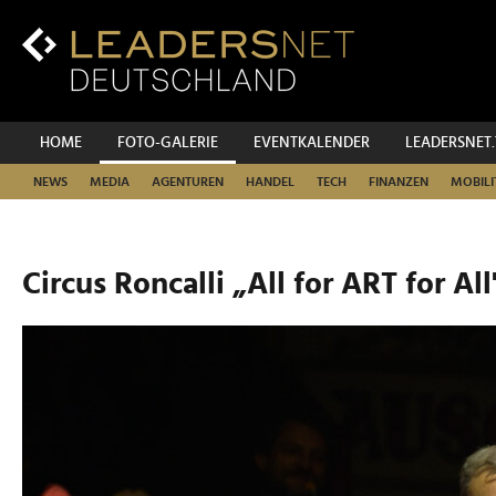
Zum
Inhalt
Zur
Fußzeilen-
Navigation
Zur
HOME
FOTO-GALERIE
EVENTKALENDER
LEADERSNET
Hauptnavigation
NEWS
MEDIA
AGENTUREN
HANDEL
TECH
FINANZEN
MOBILI
Circus Roncalli „All for ART for All