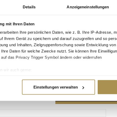
Details
Anzeigeneinstellungen
g mit Ihren Daten
erarbeiten Ihre persönlichen Daten, wie z. B. Ihre IP-Adresse, m
Advertisement
uf Ihrem Gerät zu speichern und darauf zuzugreifen und so pers
ung und Inhalten, Zielgruppenforschung sowie Entwicklung von
 Ihre Daten für welche Zwecke nutzt. Sie können Ihre Einwilligun
 auf das Privacy Trigger Symbol ändern oder widerrufen
n wir auch gerne:
re geografische Lage erfassen, welche bis auf einige Meter gen
es Scannen nach bestimmten Merkmalen (Fingerprinting) identifi
Einstellungen verwalten
ie Ihre persönlichen Daten verarbeitet werden, und legen Sie I
nhalte und Anzeigen zu personalisieren, Funktionen für soziale
Website zu analysieren. Außerdem geben wir Informationen zu I