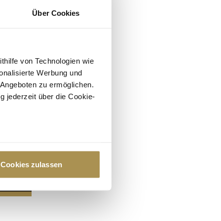
Über Cookies
ithilfe von Technologien wie
onalisierte Werbung und
 Angeboten zu ermöglichen.
g jederzeit über die Cookie-
au sein können
zieren
Cookies zulassen
hre Präferenzen im
Abschnitt
 Medien anbieten zu können
hrer Verwendung unserer