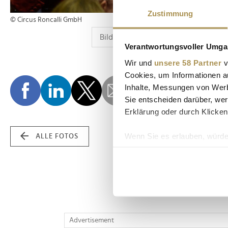
Zustimmung
© Circus Roncalli GmbH
Verantwortungsvoller Umgan
Wir und
unsere 58 Partner
v
Cookies, um Informationen a
Inhalte, Messungen von Werb
Sie entscheiden darüber, wer
Erklärung oder durch Klicken
Wenn Sie es erlauben, würde
ALLE FOTOS
Informationen über Ih
Ihr Gerät durch aktiv
Erfahren Sie mehr darüber, w
Einzelheiten
fest.
Wir verwenden Cookies, um I
Advertisement
und die Zugriffe auf unsere 