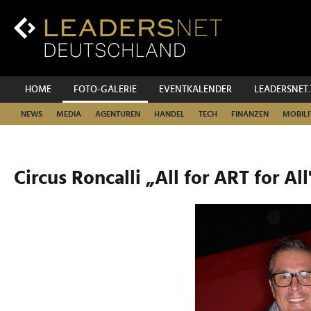
Zum
Inhalt
Zur
Fußzeilen-
Navigation
Zur
HOME
FOTO-GALERIE
EVENTKALENDER
LEADERSNET
Hauptnavigation
NEWS
MEDIA
AGENTUREN
HANDEL
TECH
FINANZEN
MOBILI
Circus Roncalli „All for ART for All