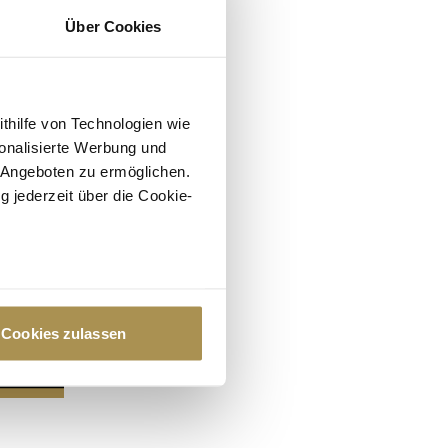
Über Cookies
ithilfe von Technologien wie
onalisierte Werbung und
 Angeboten zu ermöglichen.
g jederzeit über die Cookie-
au sein können
zieren
Cookies zulassen
hre Präferenzen im
Abschnitt
 Medien anbieten zu können
hrer Verwendung unserer