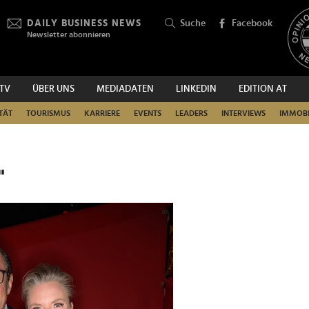
DAILY BUSINESS NEWS
Suche
Facebook
Newsletter abonnieren
.TV
ÜBER UNS
MEDIADATEN
LINKEDIN
EDITION AT
SUCHEN
TÄT
TOURISMUS
KARRIERE
EVENTS
LEADERS
INTERVIEWS
IMMOBI
"