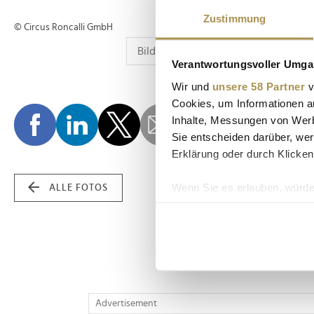
Zustimmung
© Circus Roncalli GmbH
Verantwortungsvoller Umgan
Wir und
unsere 58 Partner
v
Cookies, um Informationen a
Inhalte, Messungen von Werb
Sie entscheiden darüber, wer
Erklärung oder durch Klicken
Wenn Sie es erlauben, würde
ALLE FOTOS
Informationen über Ih
Ihr Gerät durch aktiv
Erfahren Sie mehr darüber, w
Einzelheiten
fest.
Wir verwenden Cookies, um I
Advertisement
und die Zugriffe auf unsere 