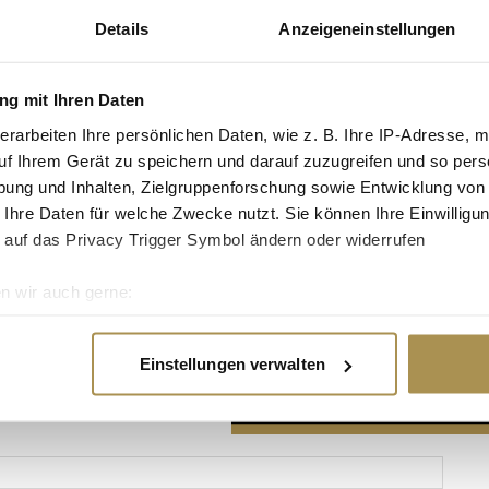
Details
Anzeigeneinstellungen
g mit Ihren Daten
erarbeiten Ihre persönlichen Daten, wie z. B. Ihre IP-Adresse, m
Advertisement
uf Ihrem Gerät zu speichern und darauf zuzugreifen und so pers
ung und Inhalten, Zielgruppenforschung sowie Entwicklung von
 Ihre Daten für welche Zwecke nutzt. Sie können Ihre Einwilligun
 auf das Privacy Trigger Symbol ändern oder widerrufen
n wir auch gerne:
re geografische Lage erfassen, welche bis auf einige Meter gen
es Scannen nach bestimmten Merkmalen (Fingerprinting) identifi
Einstellungen verwalten
ie Ihre persönlichen Daten verarbeitet werden, und legen Sie I
nhalte und Anzeigen zu personalisieren, Funktionen für soziale
Website zu analysieren. Außerdem geben wir Informationen zu I