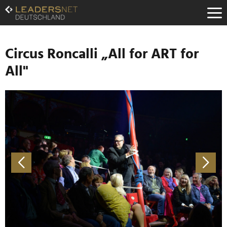
Zum
Inhalt
Zur
Fußzeilen-
Navigation
Circus Roncalli „All for ART for
Zur
All"
Hauptnavigation