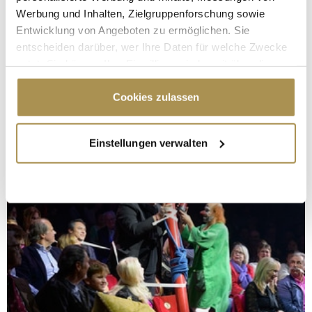
Werbung und Inhalten, Zielgruppenforschung sowie
Entwicklung von Angeboten zu ermöglichen. Sie
entscheiden darüber, wer Ihre Daten für welche Zwecke
nutzt. Sie können Ihre Einwilligung jederzeit über die
Cookie-Erklärung oder durch Klicken auf das Privacy
Trigger Symbol ändern oder widerrufen
Cookies zulassen
Wenn Sie es erlauben, würden wir auch gerne:
Einstellungen verwalten
Informationen über Ihre geografische Lage
erfassen, welche bis auf einige Meter genau sein
können
Ihr Gerät durch aktives Scannen nach
bestimmten Merkmalen (Fingerprinting) identifizieren
Erfahren Sie mehr darüber, wie Ihre persönlichen Daten
verarbeitet werden, und legen Sie Ihre Präferenzen im
Abschnitt Einzelheiten
fest.
Wir verwenden Cookies, um Inhalte und Anzeigen zu