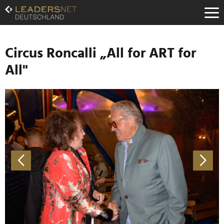
Zum
Inhalt
Zur
Fußzeilen-
Navigation
Circus Roncalli „All for ART for
Zur
All"
Hauptnavigation