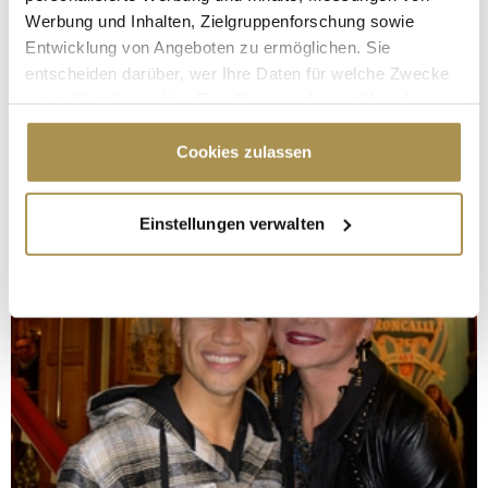
Werbung und Inhalten, Zielgruppenforschung sowie
Entwicklung von Angeboten zu ermöglichen. Sie
entscheiden darüber, wer Ihre Daten für welche Zwecke
nutzt. Sie können Ihre Einwilligung jederzeit über die
Cookie-Erklärung oder durch Klicken auf das Privacy
Trigger Symbol ändern oder widerrufen
Cookies zulassen
Wenn Sie es erlauben, würden wir auch gerne:
Einstellungen verwalten
Informationen über Ihre geografische Lage
erfassen, welche bis auf einige Meter genau sein
können
Ihr Gerät durch aktives Scannen nach
bestimmten Merkmalen (Fingerprinting) identifizieren
Erfahren Sie mehr darüber, wie Ihre persönlichen Daten
verarbeitet werden, und legen Sie Ihre Präferenzen im
Abschnitt Einzelheiten
fest.
Wir verwenden Cookies, um Inhalte und Anzeigen zu