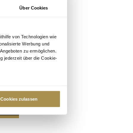
Über Cookies
ithilfe von Technologien wie
onalisierte Werbung und
 Angeboten zu ermöglichen.
g jederzeit über die Cookie-
au sein können
zieren
Cookies zulassen
hre Präferenzen im
Abschnitt
 Medien anbieten zu können
hrer Verwendung unserer