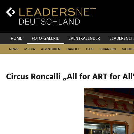
Zum
Inhalt
Zur
Fußzeilen-
Navigation
Zur
HOME
FOTO-GALERIE
EVENTKALENDER
LEADERSNET
Hauptnavigation
NEWS
MEDIA
AGENTUREN
HANDEL
TECH
FINANZEN
MOBILI
Circus Roncalli „All for ART for All