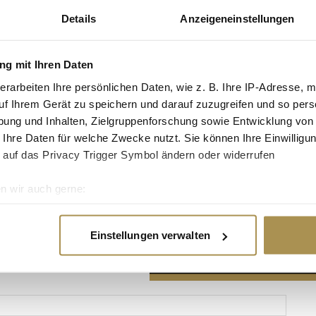
Details
Anzeigeneinstellungen
g mit Ihren Daten
erarbeiten Ihre persönlichen Daten, wie z. B. Ihre IP-Adresse, m
Advertisement
uf Ihrem Gerät zu speichern und darauf zuzugreifen und so pers
ung und Inhalten, Zielgruppenforschung sowie Entwicklung von
 Ihre Daten für welche Zwecke nutzt. Sie können Ihre Einwilligun
 auf das Privacy Trigger Symbol ändern oder widerrufen
n wir auch gerne:
re geografische Lage erfassen, welche bis auf einige Meter gen
es Scannen nach bestimmten Merkmalen (Fingerprinting) identifi
Einstellungen verwalten
ie Ihre persönlichen Daten verarbeitet werden, und legen Sie I
nhalte und Anzeigen zu personalisieren, Funktionen für soziale
Website zu analysieren. Außerdem geben wir Informationen zu I