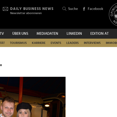
DAILY BUSINESS NEWS
Suche
Facebook
Newsletter abonnieren
.TV
ÜBER UNS
MEDIADATEN
LINKEDIN
EDITION AT
SUCHEN
TÄT
TOURISMUS
KARRIERE
EVENTS
LEADERS
INTERVIEWS
IMMOBI
"