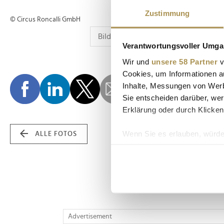
Zustimmung
© Circus Roncalli GmbH
Verantwortungsvoller Umgan
Wir und
unsere 58 Partner
v
Cookies, um Informationen a
Inhalte, Messungen von Werb
Sie entscheiden darüber, wer
Erklärung oder durch Klicken
Wenn Sie es erlauben, würde
ALLE FOTOS
Informationen über Ih
Ihr Gerät durch aktiv
Erfahren Sie mehr darüber, w
Einzelheiten
fest.
Wir verwenden Cookies, um I
Advertisement
und die Zugriffe auf unsere 