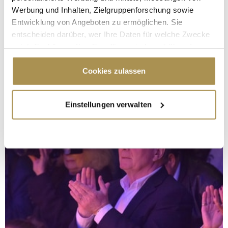
Werbung und Inhalten, Zielgruppenforschung sowie
Entwicklung von Angeboten zu ermöglichen. Sie
entscheiden darüber, wer Ihre Daten für welche Zwecke
nutzt. Sie können Ihre Einwilligung jederzeit über die
Cookie-Erklärung oder durch Klicken auf das Privacy
Trigger Symbol ändern oder widerrufen
Cookies zulassen
Wenn Sie es erlauben, würden wir auch gerne:
Einstellungen verwalten
Informationen über Ihre geografische Lage
erfassen, welche bis auf einige Meter genau sein
können
Ihr Gerät durch aktives Scannen nach
bestimmten Merkmalen (Fingerprinting) identifizieren
Erfahren Sie mehr darüber, wie Ihre persönlichen Daten
verarbeitet werden, und legen Sie Ihre Präferenzen im
Abschnitt Einzelheiten
fest.
Wir verwenden Cookies, um Inhalte und Anzeigen zu