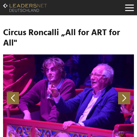
Zum
Inhalt
Zur
Fußzeilen-
Navigation
Circus Roncalli „All for ART for
Zur
All"
Hauptnavigation