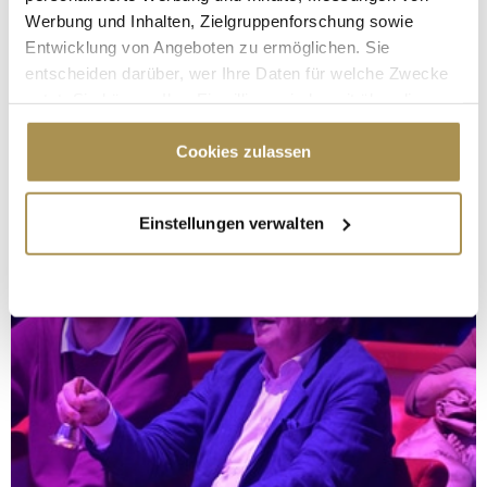
Werbung und Inhalten, Zielgruppenforschung sowie
Entwicklung von Angeboten zu ermöglichen. Sie
entscheiden darüber, wer Ihre Daten für welche Zwecke
nutzt. Sie können Ihre Einwilligung jederzeit über die
Cookie-Erklärung oder durch Klicken auf das Privacy
Trigger Symbol ändern oder widerrufen
Cookies zulassen
Wenn Sie es erlauben, würden wir auch gerne:
Einstellungen verwalten
Informationen über Ihre geografische Lage
erfassen, welche bis auf einige Meter genau sein
können
Ihr Gerät durch aktives Scannen nach
bestimmten Merkmalen (Fingerprinting) identifizieren
Erfahren Sie mehr darüber, wie Ihre persönlichen Daten
verarbeitet werden, und legen Sie Ihre Präferenzen im
Abschnitt Einzelheiten
fest.
Wir verwenden Cookies, um Inhalte und Anzeigen zu