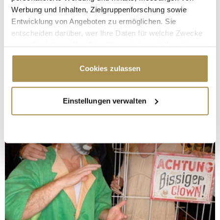
Werbung und Inhalten, Zielgruppenforschung sowie
Entwicklung von Angeboten zu ermöglichen. Sie
entscheiden darüber, wer Ihre Daten für welche Zwecke
nutzt. Sie können Ihre Einwilligung jederzeit über die
Cookie-Erklärung oder durch Klicken auf das Privacy
Trigger Symbol ändern oder widerrufen
Cookies zulassen
Wenn Sie es erlauben, würden wir auch gerne:
Einstellungen verwalten
Informationen über Ihre geografische Lage
erfassen, welche bis auf einige Meter genau sein
können
Ihr Gerät durch aktives Scannen nach
bestimmten Merkmalen (Fingerprinting) identifizieren
Erfahren Sie mehr darüber, wie Ihre persönlichen Daten
verarbeitet werden, und legen Sie Ihre Präferenzen im
Abschnitt Einzelheiten
fest.
Wir verwenden Cookies, um Inhalte und Anzeigen zu