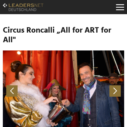
Zum
Inhalt
Zur
Fußzeilen-
Navigation
Circus Roncalli „All for ART for
Zur
All"
Hauptnavigation