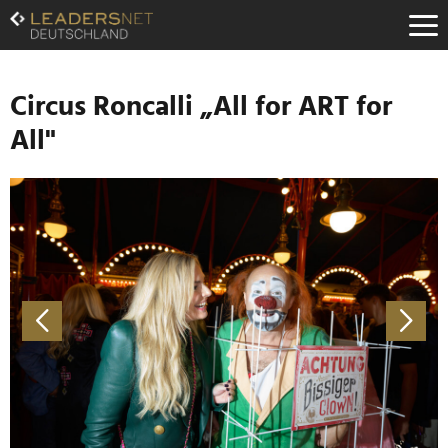
Zum
Inhalt
Zur
Fußzeilen-
Navigation
Circus Roncalli „All for ART for
Zur
All"
Hauptnavigation