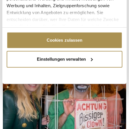
Werbung und Inhalten, Zielgruppenforschung sowie
Entwicklung von Angeboten zu ermöglichen. Sie
entscheiden darüber, wer Ihre Daten für welche Zwecke
nutzt. Sie können Ihre Einwilligung jederzeit über die
Cookie-Erklärung oder durch Klicken auf das Privacy
Trigger Symbol ändern oder widerrufen
Cookies zulassen
Wenn Sie es erlauben, würden wir auch gerne:
Einstellungen verwalten
Informationen über Ihre geografische Lage
erfassen, welche bis auf einige Meter genau sein
können
Ihr Gerät durch aktives Scannen nach
bestimmten Merkmalen (Fingerprinting) identifizieren
Erfahren Sie mehr darüber, wie Ihre persönlichen Daten
verarbeitet werden, und legen Sie Ihre Präferenzen im
Abschnitt Einzelheiten
fest.
Wir verwenden Cookies, um Inhalte und Anzeigen zu