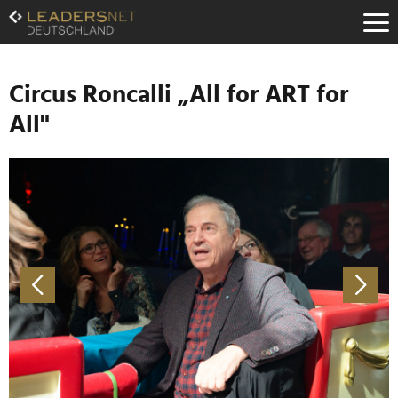
Zum
Inhalt
Zur
Fußzeilen-
Navigation
Circus Roncalli „All for ART for
Zur
All"
Hauptnavigation