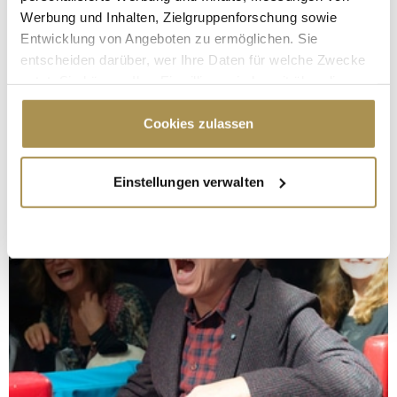
Werbung und Inhalten, Zielgruppenforschung sowie
Entwicklung von Angeboten zu ermöglichen. Sie
entscheiden darüber, wer Ihre Daten für welche Zwecke
nutzt. Sie können Ihre Einwilligung jederzeit über die
Cookie-Erklärung oder durch Klicken auf das Privacy
Trigger Symbol ändern oder widerrufen
Cookies zulassen
Wenn Sie es erlauben, würden wir auch gerne:
Einstellungen verwalten
Informationen über Ihre geografische Lage
erfassen, welche bis auf einige Meter genau sein
können
Ihr Gerät durch aktives Scannen nach
bestimmten Merkmalen (Fingerprinting) identifizieren
Erfahren Sie mehr darüber, wie Ihre persönlichen Daten
verarbeitet werden, und legen Sie Ihre Präferenzen im
Abschnitt Einzelheiten
fest.
Wir verwenden Cookies, um Inhalte und Anzeigen zu