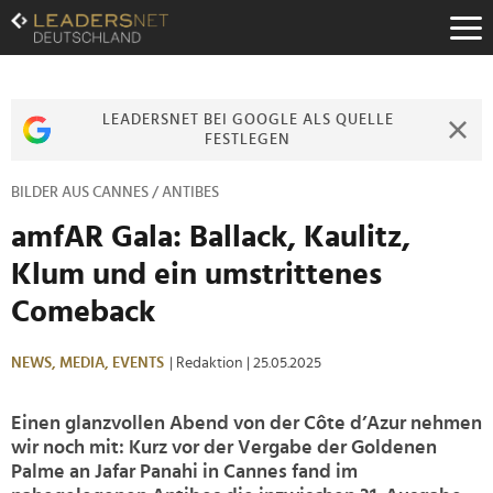
Zum
Inhalt
Zur
Fußzeilen-
Navigation
LEADERSNET BEI GOOGLE ALS QUELLE
Zur
FESTLEGEN
Hauptnavigation
BILDER AUS CANNES / ANTIBES
amfAR Gala: Ballack, Kaulitz,
Klum und ein umstrittenes
Comeback
NEWS,
MEDIA,
EVENTS
| Redaktion
| 25.05.2025
Einen glanzvollen Abend von der Côte d’Azur nehmen
wir noch mit: Kurz vor der Vergabe der Goldenen
Palme an Jafar Panahi in Cannes fand im