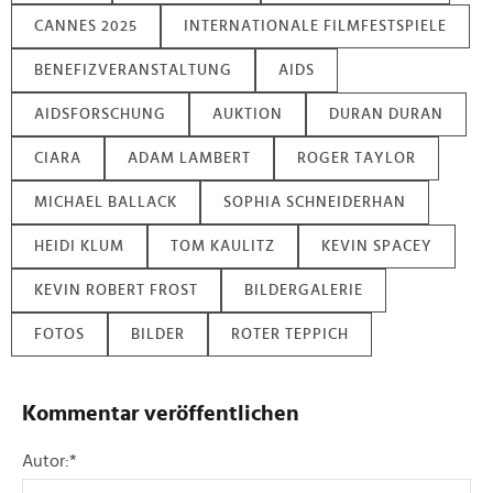
zu können und die Zugriffe auf unsere Website zu
CANNES 2025
INTERNATIONALE FILMFESTSPIELE
analysieren. Außerdem geben wir Informationen zu Ihrer
Verwendung unserer Website an unsere Partner für
BENEFIZVERANSTALTUNG
AIDS
soziale Medien, Werbung und Analysen weiter. Unsere
Partner führen diese Informationen möglicherweise mit
AIDSFORSCHUNG
AUKTION
DURAN DURAN
weiteren Daten zusammen, die Sie ihnen bereitgestellt
CIARA
ADAM LAMBERT
ROGER TAYLOR
haben oder die sie im Rahmen Ihrer Nutzung der Dienste
gesammelt haben.
MICHAEL BALLACK
SOPHIA SCHNEIDERHAN
HEIDI KLUM
TOM KAULITZ
KEVIN SPACEY
KEVIN ROBERT FROST
BILDERGALERIE
FOTOS
BILDER
ROTER TEPPICH
Kommentar veröffentlichen
Autor:
*