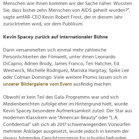
Menschen wie Ihnen kommen wir der Sache näher. Wussten
Sie, dass bisher zehn Menschen von AIDS geheilt wurden?“,
sagte amfAR-CEO Kevin Robert Frost, der in diesem Jahr
zurücktreten wird, vor dem Publikum.
Kevin Spacey zurück auf internationaler Bühne
Darin versammelten sich einmal mehr zahlreiche
Persönlichkeiten der Filmwelt, unter ihnen Leonardo
DiCaprio, Adrien Brody, James Franco, Teri Hatcher, Ed
Westwick, Michelle Rodriguez, Mariska Hargitay, Spike Lee
oder Colman Domingo. Viele weitere Promis lassen sich in
unserer Bildergalerie vom Event
ausfindig machen.
Obwohl er kein Teil des Gala-Programms war und sich
Medienberichten zufolge eher im Hintergrund hielt, wurde
Kevin Spacey besondere Aufmerksamkeit zuteil: Der Star aus
modernen Klassikern wie "American Beauty" oder "L.A.
Confidential" sah sich ab 2017 schwerwiegenden Vorwürfen
mehrerer Ankläger ausgesetzt, wurde jedoch in keinem der
daraus folgenden Gerichtsprozesse für schuldig befunden.