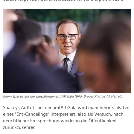
Kevin Spacey auf der diesjährigen amfAR Gala (Bild: Brauer Photos / J. Harrell)
Spaceys Auftritt bei der amfAR Gala wird mancherorts als Teil
eines "Ent-Cancelings" interpretiert, also als Versuch, nach
gerichtlicher Freisprechung wieder in die Öffentlichkeit
zurückzukehren.