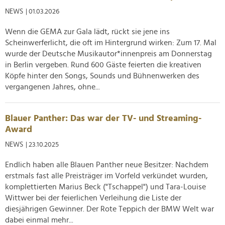
Verwendung unserer Website an unsere Partner für
NEWS
| 01.03.2026
soziale Medien, Werbung und Analysen weiter. Unsere
Partner führen diese Informationen möglicherweise mit
Wenn die GEMA zur Gala lädt, rückt sie jene ins
weiteren Daten zusammen, die Sie ihnen bereitgestellt
Scheinwerferlicht, die oft im Hintergrund wirken: Zum 17. Mal
haben oder die sie im Rahmen Ihrer Nutzung der Dienste
wurde der Deutsche Musikautor*innenpreis am Donnerstag
gesammelt haben.
in Berlin vergeben. Rund 600 Gäste feierten die kreativen
Köpfe hinter den Songs, Sounds und Bühnenwerken des
vergangenen Jahres, ohne...
Blauer Panther: Das war der TV- und Streaming-
Award
NEWS
| 23.10.2025
Endlich haben alle Blauen Panther neue Besitzer: Nachdem
erstmals fast alle Preisträger im Vorfeld verkündet wurden,
komplettierten Marius Beck ("Tschappel") und Tara-Louise
Wittwer bei der feierlichen Verleihung die Liste der
diesjährigen Gewinner. Der Rote Teppich der BMW Welt war
dabei einmal mehr...