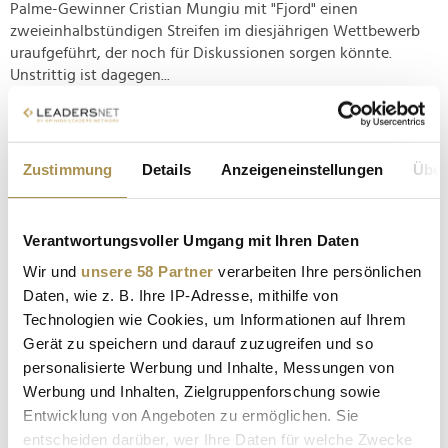
Palme-Gewinner Cristian Mungiu mit "Fjord" einen
zweieinhalbstündigen Streifen im diesjährigen Wettbewerb
uraufgeführt, der noch für Diskussionen sorgen könnte.
Unstrittig ist dagegen...
"Fatherland"-Premiere zieht Promis an: Die Bilder
vom Roten Teppich
Zustimmung
Details
Anzeigeneinstellungen
Über
NEWS
| 17.05.2026
Seit mehreren Jahren wird Sandra Hüller bei Veröffentlichung
Verantwortungsvoller Umgang mit Ihren Daten
eines neuen Films zügig mit prestigeträchtigen Preisen in
Wir und
unsere 58 Partner
verarbeiten Ihre persönlichen
Verbindung gebracht – und auch "Fatherland" dürfte den
Daten, wie z. B. Ihre IP-Adresse, mithilfe von
Erfolgstrend kaum brechen. Im Nachkriegs-Road-Movie
schlüpft Hüller in die Haut von Erika Mann, was sich diverse
Technologien wie Cookies, um Informationen auf Ihrem
deutsche wie...
Gerät zu speichern und darauf zuzugreifen und so
personalisierte Werbung und Inhalte, Messungen von
Werbung und Inhalten, Zielgruppenforschung sowie
"The Fast and the Furious": Franchise feiert Jubiläum
Entwicklung von Angeboten zu ermöglichen. Sie
an der Côte d’Azur
entscheiden darüber, wer Ihre Daten für welche Zwecke