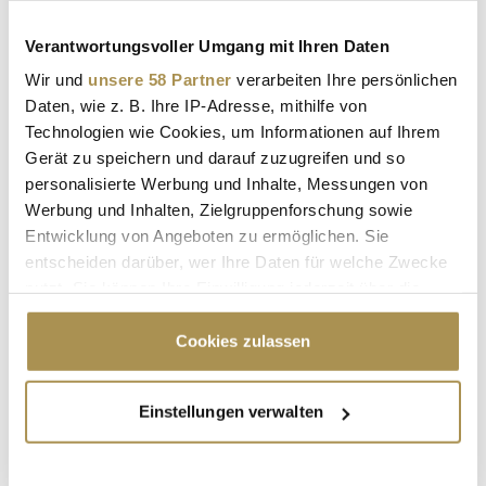
HANNS ZISCHLER
PAWEŁ PAWLIKOWSKI
Verantwortungsvoller Umgang mit Ihren Daten
AUGUST DIEHL
FILM
KINO
Wir und
unsere 58 Partner
verarbeiten Ihre persönlichen
Daten, wie z. B. Ihre IP-Adresse, mithilfe von
WELTPREMIERE
PREMIERE
THOMAS MANN
Technologien wie Cookies, um Informationen auf Ihrem
Gerät zu speichern und darauf zuzugreifen und so
BILDER
FOTOS
GALERIE
personalisierte Werbung und Inhalte, Messungen von
ROTER TEPPICH
LENA GERCKE
Werbung und Inhalten, Zielgruppenforschung sowie
Entwicklung von Angeboten zu ermöglichen. Sie
FRAUKE LUDOWIG
entscheiden darüber, wer Ihre Daten für welche Zwecke
nutzt. Sie können Ihre Einwilligung jederzeit über die
Cookie-Erklärung oder durch Klicken auf das Privacy
Kommentar veröffentlichen
Trigger Symbol ändern oder widerrufen
Cookies zulassen
Autor:
*
Wenn Sie es erlauben, würden wir auch gerne:
Einstellungen verwalten
Informationen über Ihre geografische Lage
erfassen, welche bis auf einige Meter genau sein
Kommentar:
*
können