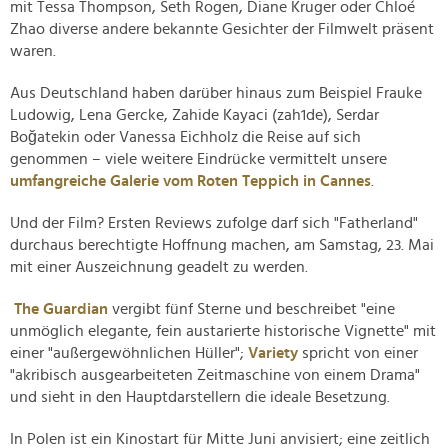
mit Tessa Thompson, Seth Rogen, Diane Kruger oder Chloé
Zhao diverse andere bekannte Gesichter der Filmwelt präsent
waren.
Aus Deutschland haben darüber hinaus zum Beispiel Frauke
Ludowig, Lena Gercke, Zahide Kayaci (zah1de), Serdar
Boğatekin oder Vanessa Eichholz die Reise auf sich
genommen – viele weitere Eindrücke vermittelt unsere
umfangreiche Galerie vom Roten Teppich in Cannes
.
Und der Film? Ersten Reviews zufolge darf sich "Fatherland"
durchaus berechtigte Hoffnung machen, am Samstag, 23. Mai
mit einer Auszeichnung geadelt zu werden.
The Guardian
vergibt fünf Sterne und beschreibet "eine
unmöglich elegante, fein austarierte historische Vignette" mit
einer "außergewöhnlichen Hüller";
Variety
spricht von einer
"akribisch ausgearbeiteten Zeitmaschine von einem Drama"
und sieht in den Hauptdarstellern die ideale Besetzung.
In Polen ist ein Kinostart für Mitte Juni anvisiert; eine zeitlich