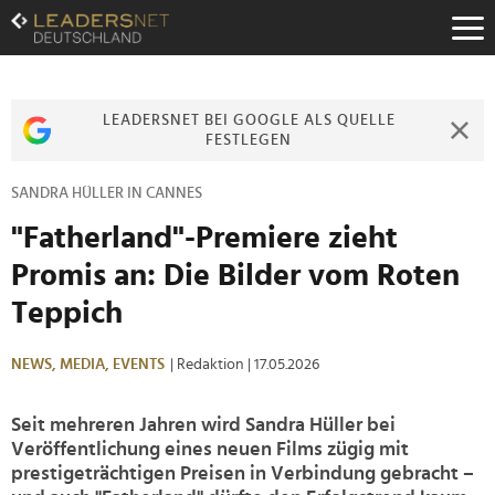
Zum
Inhalt
Zur
Fußzeilen-
Navigation
LEADERSNET BEI GOOGLE ALS QUELLE
Zur
FESTLEGEN
Hauptnavigation
SANDRA HÜLLER IN CANNES
"Fatherland"-Premiere zieht
Promis an: Die Bilder vom Roten
Teppich
NEWS,
MEDIA,
EVENTS
| Redaktion
| 17.05.2026
Seit mehreren Jahren wird Sandra Hüller bei
Veröffentlichung eines neuen Films zügig mit
prestigeträchtigen Preisen in Verbindung gebracht –