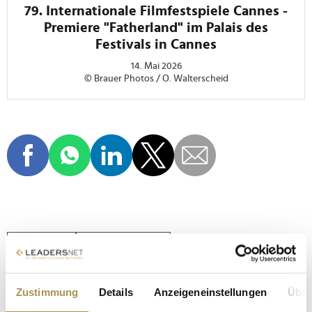
79. Internationale Filmfestspiele Cannes -
Premiere "Fatherland" im Palais des
Festivals in Cannes
14. Mai 2026
© Brauer Photos / O. Walterscheid
CANNES
CANNES 2026
INTERNATIONALE FILMFESTSPIELE
FATHERLAND
Zustimmung
Details
Anzeigeneinstellungen
Über
VATERLAND
SANDRA HÜLLER