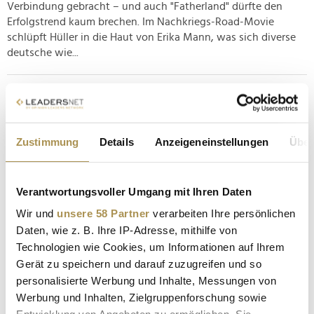
Verbindung gebracht – und auch "Fatherland" dürfte den
Erfolgstrend kaum brechen. Im Nachkriegs-Road-Movie
schlüpft Hüller in die Haut von Erika Mann, was sich diverse
deutsche wie...
"Michael": Jackson-Biopic feiert familiäre
Weltpremiere
NEWS
| 12.04.2026
Zustimmung
Details
Anzeigeneinstellungen
Über
Die Hauptstadt noch einmal als Bühne für den King of Pop:
Zwei Wochen vor dem offiziellen Kinostart wurde "Michael"
Verantwortungsvoller Umgang mit Ihren Daten
am Freitagabend in Berlin uraufgeführt. Neben Darstellern
und Verantwortlichen des aufwändigen Biopics hat die
Wir und
unsere 58 Partner
verarbeiten Ihre persönlichen
Premiere zahlreiche Familienmitglieder des verstorbenen
Daten, wie z. B. Ihre IP-Adresse, mithilfe von
Superstars...
Technologien wie Cookies, um Informationen auf Ihrem
Gerät zu speichern und darauf zuzugreifen und so
personalisierte Werbung und Inhalte, Messungen von
Callum Turner: War der neue James Bond auf der
Werbung und Inhalten, Zielgruppenforschung sowie
Berlinale?