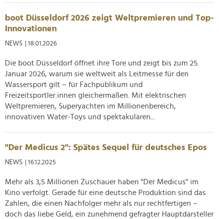
analysieren. Außerdem geben wir Informationen zu Ihrer
boot Düsseldorf 2026 zeigt Weltpremieren und Top-
Verwendung unserer Website an unsere Partner für
Innovationen
soziale Medien, Werbung und Analysen weiter. Unsere
Partner führen diese Informationen möglicherweise mit
NEWS
| 18.01.2026
weiteren Daten zusammen, die Sie ihnen bereitgestellt
Die boot Düsseldorf öffnet ihre Tore und zeigt bis zum 25.
haben oder die sie im Rahmen Ihrer Nutzung der Dienste
Januar 2026, warum sie weltweit als Leitmesse für den
gesammelt haben.
Wassersport gilt – für Fachpublikum und
Freizeitsportler:innen gleichermaßen. Mit elektrischen
Weltpremieren, Superyachten im Millionenbereich,
innovativen Water-Toys und spektakulären...
"Der Medicus 2": Spätes Sequel für deutsches Epos
NEWS
| 16.12.2025
Mehr als 3,5 Millionen Zuschauer haben "Der Medicus" im
Kino verfolgt. Gerade für eine deutsche Produktion sind das
Zahlen, die einen Nachfolger mehr als nur rechtfertigen –
doch das liebe Geld, ein zunehmend gefragter Hauptdarsteller