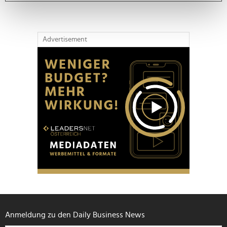
bestimmten Merkmalen (Fingerprinting) identifizieren
Erfahren Sie mehr darüber, wie Ihre persönlichen Daten
verarbeitet werden, und legen Sie Ihre Präferenzen im
Advertisement
Abschnitt Einzelheiten
fest.
Wir verwenden Cookies, um Inhalte und Anzeigen zu
personalisieren, Funktionen für soziale Medien anbieten
zu können und die Zugriffe auf unsere Website zu
analysieren. Außerdem geben wir Informationen zu Ihrer
Verwendung unserer Website an unsere Partner für
soziale Medien, Werbung und Analysen weiter. Unsere
Partner führen diese Informationen möglicherweise mit
weiteren Daten zusammen, die Sie ihnen bereitgestellt
haben oder die sie im Rahmen Ihrer Nutzung der Dienste
gesammelt haben.
Anmeldung zu den Daily Business News