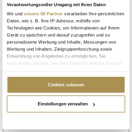
Verantwortungsvoller Umgang mit Ihren Daten
Wir und
unsere 58 Partner
verarbeiten Ihre persönlichen
Daten, wie z. B. Ihre IP-Adresse, mithilfe von
Technologien wie Cookies, um Informationen auf Ihrem
Gerät zu speichern und darauf zuzugreifen und so
personalisierte Werbung und Inhalte, Messungen von
Werbung und Inhalten, Zielgruppenforschung sowie
Entwicklung von Angeboten zu ermöglichen. Sie
entscheiden darüber, wer Ihre Daten für welche Zwecke
nutzt. Sie können Ihre Einwilligung jederzeit über die
Cookie-Erklärung oder durch Klicken auf das Privacy
Trigger Symbol ändern oder widerrufen
Cookies zulassen
Wenn Sie es erlauben, würden wir auch gerne:
Einstellungen verwalten
Seite 1 / 13
Informationen über Ihre geografische Lage
WEITER
erfassen, welche bis auf einige Meter genau sein
können
ALLE GALERIEN
Ihr Gerät durch aktives Scannen nach