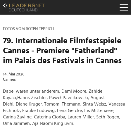
Zum
Inhalt
Zur
Fußzeilen-
Navigation
FOTOS VOM ROTEN TEPPICH
Zur
79. Internationale Filmfestspiele
Hauptnavigation
Cannes - Premiere "Fatherland"
im Palais des Festivals in Cannes
14. Mai 2026
Cannes
Dabei waren unter anderem: Demi Moore, Zahide
Kayaci,Hanns Zischler, Paweł Pawlikowski, August
Diehl,
Diane Kruger, Tomomi Themann, Sinta Weisz, Vanessa
Eichholz, Frauke Ludowig, Lena Gercke, Iris Mittenaere,
Carina Zavline, Caterina Ciorba, Lauren Miller, Seth Rogen,
Uma Jammeh, Aja Naomi King uvm.