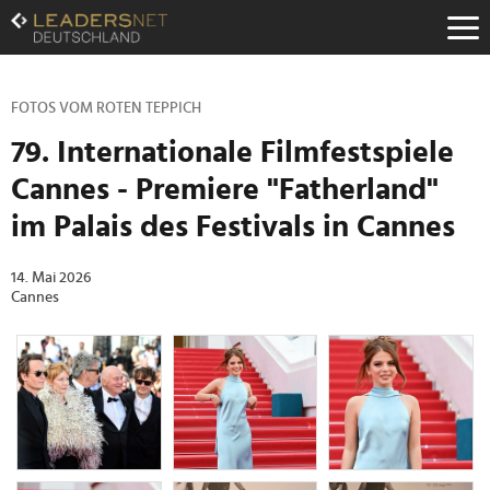
Zum
Inhalt
Zur
Fußzeilen-
Navigation
FOTOS VOM ROTEN TEPPICH
Zur
79. Internationale Filmfestspiele
Hauptnavigation
Cannes - Premiere "Fatherland"
im Palais des Festivals in Cannes
14. Mai 2026
Cannes