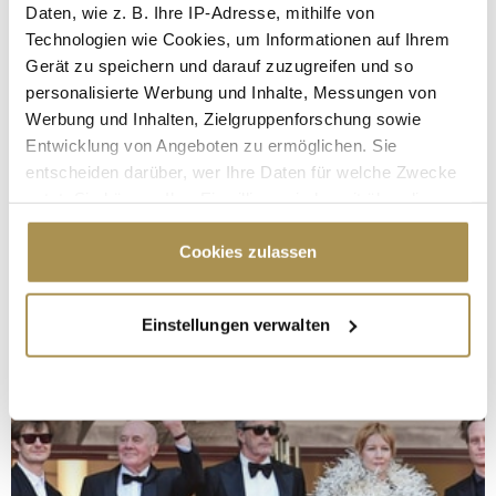
Daten, wie z. B. Ihre IP-Adresse, mithilfe von
Technologien wie Cookies, um Informationen auf Ihrem
Gerät zu speichern und darauf zuzugreifen und so
personalisierte Werbung und Inhalte, Messungen von
Werbung und Inhalten, Zielgruppenforschung sowie
Entwicklung von Angeboten zu ermöglichen. Sie
entscheiden darüber, wer Ihre Daten für welche Zwecke
nutzt. Sie können Ihre Einwilligung jederzeit über die
Cookie-Erklärung oder durch Klicken auf das Privacy
Trigger Symbol ändern oder widerrufen
Cookies zulassen
Wenn Sie es erlauben, würden wir auch gerne:
Einstellungen verwalten
Informationen über Ihre geografische Lage
erfassen, welche bis auf einige Meter genau sein
können
Ihr Gerät durch aktives Scannen nach
bestimmten Merkmalen (Fingerprinting) identifizieren
Erfahren Sie mehr darüber, wie Ihre persönlichen Daten