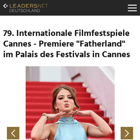
Zum
Inhalt
Zur
Fußzeilen-
Navigation
79. Internationale Filmfestspiele
Zur
Cannes - Premiere "Fatherland"
Hauptnavigation
im Palais des Festivals in Cannes