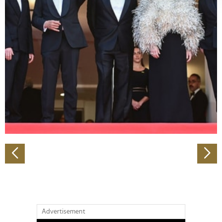
verarbeitet werden, und legen Sie Ihre Präferenzen im
Abschnitt Einzelheiten
fest.
Wir verwenden Cookies, um Inhalte und Anzeigen zu
personalisieren, Funktionen für soziale Medien anbieten
zu können und die Zugriffe auf unsere Website zu
analysieren. Außerdem geben wir Informationen zu Ihrer
Verwendung unserer Website an unsere Partner für
soziale Medien, Werbung und Analysen weiter. Unsere
Partner führen diese Informationen möglicherweise mit
weiteren Daten zusammen, die Sie ihnen bereitgestellt
haben oder die sie im Rahmen Ihrer Nutzung der Dienste
gesammelt haben.
Advertisement