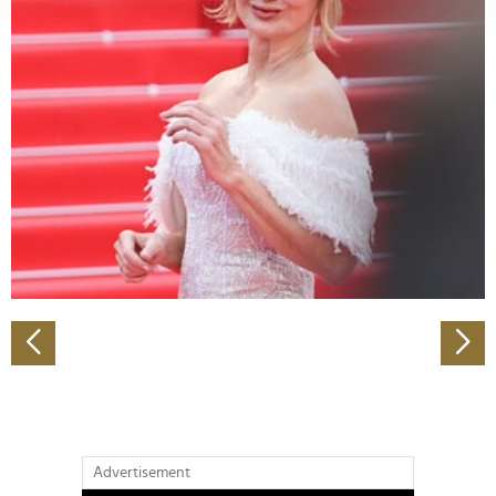
verarbeitet werden, und legen Sie Ihre Präferenzen im
Abschnitt Einzelheiten
fest.
Wir verwenden Cookies, um Inhalte und Anzeigen zu
personalisieren, Funktionen für soziale Medien anbieten
zu können und die Zugriffe auf unsere Website zu
analysieren. Außerdem geben wir Informationen zu Ihrer
Verwendung unserer Website an unsere Partner für
soziale Medien, Werbung und Analysen weiter. Unsere
Partner führen diese Informationen möglicherweise mit
weiteren Daten zusammen, die Sie ihnen bereitgestellt
haben oder die sie im Rahmen Ihrer Nutzung der Dienste
gesammelt haben.
Advertisement