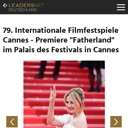
Zum
Inhalt
Zur
Fußzeilen-
Navigation
79. Internationale Filmfestspiele
Zur
Cannes - Premiere "Fatherland"
Hauptnavigation
im Palais des Festivals in Cannes