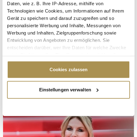
Daten, wie z. B. Ihre IP-Adresse, mithilfe von
Technologien wie Cookies, um Informationen auf Ihrem
Gerät zu speichern und darauf zuzugreifen und so
personalisierte Werbung und Inhalte, Messungen von
Werbung und Inhalten, Zielgruppenforschung sowie
Entwicklung von Angeboten zu ermöglichen. Sie
entscheiden darüber, wer Ihre Daten für welche Zwecke
nutzt. Sie können Ihre Einwilligung jederzeit über die
Cookie-Erklärung oder durch Klicken auf das Privacy
Trigger Symbol ändern oder widerrufen
Cookies zulassen
Wenn Sie es erlauben, würden wir auch gerne:
Einstellungen verwalten
Informationen über Ihre geografische Lage
erfassen, welche bis auf einige Meter genau sein
können
Ihr Gerät durch aktives Scannen nach
bestimmten Merkmalen (Fingerprinting) identifizieren
Erfahren Sie mehr darüber, wie Ihre persönlichen Daten