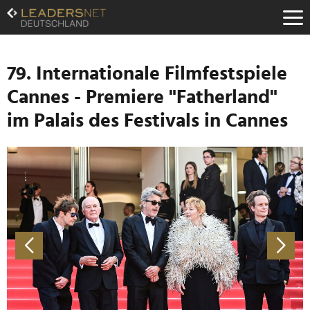
Zum
Inhalt
Zur
Fußzeilen-
Navigation
79. Internationale Filmfestspiele
Zur
Cannes - Premiere "Fatherland"
Hauptnavigation
im Palais des Festivals in Cannes