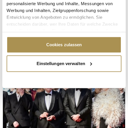
personalisierte Werbung und Inhalte, Messungen von
Werbung und Inhalten, Zielgruppenforschung sowie
Entwicklung von Angeboten zu ermöglichen. Sie
entscheiden darüber, wer Ihre Daten für welche Zwecke
nutzt. Sie können Ihre Einwilligung jederzeit über die
Cookie-Erklärung oder durch Klicken auf das Privacy
Trigger Symbol ändern oder widerrufen
Cookies zulassen
Wenn Sie es erlauben, würden wir auch gerne:
Einstellungen verwalten
Informationen über Ihre geografische Lage
erfassen, welche bis auf einige Meter genau sein
können
Ihr Gerät durch aktives Scannen nach
bestimmten Merkmalen (Fingerprinting) identifizieren
Erfahren Sie mehr darüber, wie Ihre persönlichen Daten
verarbeitet werden, und legen Sie Ihre Präferenzen im
Abschnitt Einzelheiten
fest.