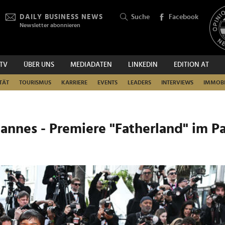
DAILY BUSINESS NEWS
Suche
Facebook
Newsletter abonnieren
.TV
ÜBER UNS
MEDIADATEN
LINKEDIN
EDITION AT
SUCHEN
TÄT
TOURISMUS
KARRIERE
EVENTS
LEADERS
INTERVIEWS
IMMOBI
Cannes - Premiere "Fatherland" im Pa