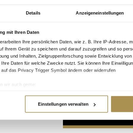
Details
Anzeigeneinstellungen
g mit Ihren Daten
erarbeiten Ihre persönlichen Daten, wie z. B. Ihre IP-Adresse, m
uf Ihrem Gerät zu speichern und darauf zuzugreifen und so pers
Advertisement
ung und Inhalten, Zielgruppenforschung sowie Entwicklung von
 Ihre Daten für welche Zwecke nutzt. Sie können Ihre Einwilligun
 auf das Privacy Trigger Symbol ändern oder widerrufen
n wir auch gerne:
re geografische Lage erfassen, welche bis auf einige Meter gen
es Scannen nach bestimmten Merkmalen (Fingerprinting) identifi
Einstellungen verwalten
ie Ihre persönlichen Daten verarbeitet werden, und legen Sie I
nhalte und Anzeigen zu personalisieren, Funktionen für soziale