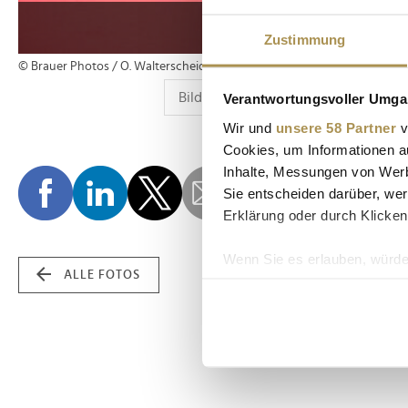
Zustimmung
© Brauer Photos / O. Walterscheid
Verantwortungsvoller Umgan
Wir und
unsere 58 Partner
v
Cookies, um Informationen a
Inhalte, Messungen von Werb
Sie entscheiden darüber, wer
Erklärung oder durch Klicken
Wenn Sie es erlauben, würde
ALLE FOTOS
Informationen über Ih
Ihr Gerät durch aktiv
Erfahren Sie mehr darüber, w
Einzelheiten
fest.
Wir verwenden Cookies, um I