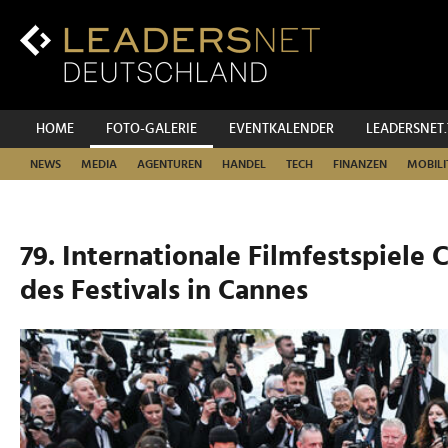
Zum
Inhalt
Zur
Fußzeilen-
Navigation
Zur
HOME
FOTO-GALERIE
EVENTKALENDER
LEADERSNET
Hauptnavigation
NEWS
MEDIA
AGENTUREN
HANDEL
TECH
FINANZEN
MOBILI
79. Internationale Filmfestspiele 
des Festivals in Cannes